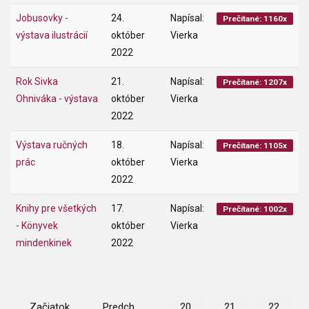
Jobusovky -
24.
Napísal:
Prečítané: 1160x
výstava ilustrácií
október
Vierka
2022
Rok Sivka
21.
Napísal:
Prečítané: 1207x
Ohniváka - výstava
október
Vierka
2022
Výstava ručných
18.
Napísal:
Prečítané: 1105x
prác
október
Vierka
2022
Knihy pre všetkých
17.
Napísal:
Prečítané: 1002x
- Könyvek
október
Vierka
mindenkinek
2022
Začiatok
Predch.
20
21
22