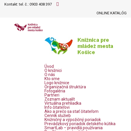
Kontakt: tel. č.:
0903 408 397
ONLINE KATALÓG
Úvod
O knižnici
O nás
Kto sme
Logo knižnice
Organizačná štruktúra
Fotogaléria
Partneri
Zoznam aktualít
Virtuálna prehliadka
Info čitateľovi
Ako a prečo sa stať čitateľom
Cenník služieb
Knižničný a výpožičný poriadok
Prevádzkový poriadok detského kútika
SmartLab – pravidlá používania