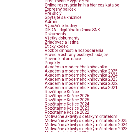
Predlžovanie výpožičiek
Online rezervácia kníh a hier cez katalóg
Expresný balíček
Pre školy
Spýtajte sa knižnice
Admin
Výpožičné hodiny
DIKDA - digitálna knižnica SNK
Dokumenty
Všetky dokumenty
Zriaďovacia listina
Etický kódex
Rozbor činnosti a hospodárenia
Pravidlá ochrany osobných údajov
Povinné informácie
Projekty
Akadémia moderného knihovníka
Akadémia moderného knihovníka 2025
Akadémia moderného knihovníka 2024
Akadémia moderného knihovníka 2023
Akadémia moderného knihovníka 2022
Akadémia moderného knihovníka 2021
Rozčítajme Košice
Rozčítajme Košice 2026
Rozčítajme Košice 2025
Rozčítajme Košice 2024
Rozčítajme Košice 2023
Rozčítajme Košice 2022
Motivačné aktivity s detským čitateľom
Motivačné aktivity s detským čitateľom 2025
Motivačné aktivity s detským čitateľom 2024
Motivačné aktivity s detským čitateľom 2023