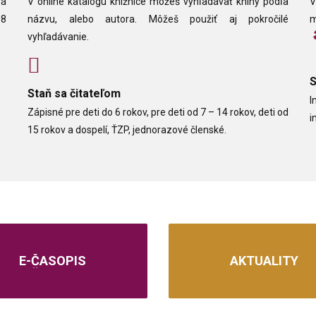
vá
V online katalógu knižnice môžeš vyhľadávať knihy podľa
V
08
názvu, alebo autora. Môžeš použiť aj pokročilé
m
vyhľadávanie.
Staň sa čitateľom
I
Zápisné pre deti do 6 rokov, pre deti od 7 – 14 rokov, deti od
i
15 rokov a dospelí, ŤZP, jednorazové členské.
ČÍTAJ ĎALEJ
E-ČASOPIS
AKTUALITY