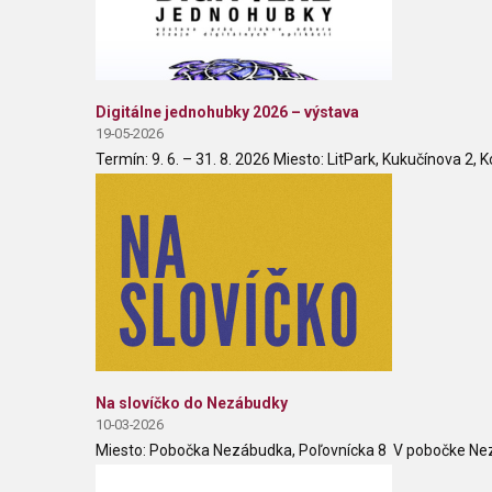
Digitálne jednohubky 2026 – výstava
19-05-2026
Termín: 9. 6. – 31. 8. 2026 Miesto: LitPark, Kukučínova 2, Ko
Na slovíčko do Nezábudky
10-03-2026
Miesto: Pobočka Nezábudka, Poľovnícka 8 V pobočke Nezá