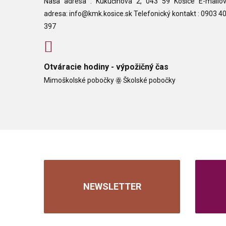
Naša adresa : Kukučínova 2, 043 59 Košice E-mailo
adresa: info@kmk.kosice.sk Telefonický kontakt : 0903 4
397
Otváracie hodiny - výpožičný čas
Mimoškolské pobočky ꙮ Školské pobočky
NEWSLETTER