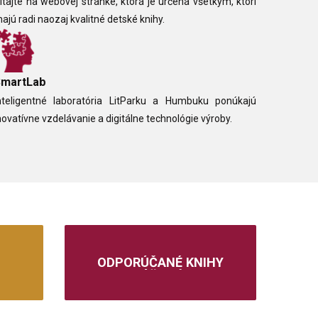
itajte na webovej stránke, ktorá je určená všetkým, ktorí
ajú radi naozaj kvalitné detské knihy.
SmartLab
nteligentné laboratória LitParku a Humbuku ponúkajú
novatívne vzdelávanie a digitálne technológie výroby.
ODPORÚČANÉ KNIHY