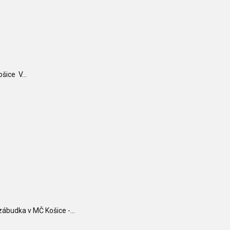
šice V...
budka v MČ Košice -...