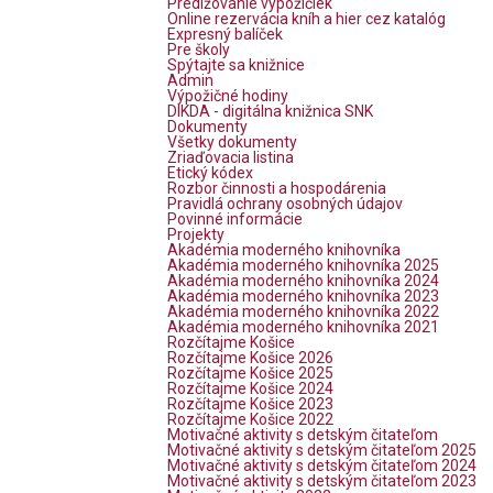
Predlžovanie výpožičiek
Online rezervácia kníh a hier cez katalóg
Expresný balíček
Pre školy
Spýtajte sa knižnice
Admin
Výpožičné hodiny
DIKDA - digitálna knižnica SNK
Dokumenty
Všetky dokumenty
Zriaďovacia listina
Etický kódex
Rozbor činnosti a hospodárenia
Pravidlá ochrany osobných údajov
Povinné informácie
Projekty
Akadémia moderného knihovníka
Akadémia moderného knihovníka 2025
Akadémia moderného knihovníka 2024
Akadémia moderného knihovníka 2023
Akadémia moderného knihovníka 2022
Akadémia moderného knihovníka 2021
Rozčítajme Košice
Rozčítajme Košice 2026
Rozčítajme Košice 2025
Rozčítajme Košice 2024
Rozčítajme Košice 2023
Rozčítajme Košice 2022
Motivačné aktivity s detským čitateľom
Motivačné aktivity s detským čitateľom 2025
Motivačné aktivity s detským čitateľom 2024
Motivačné aktivity s detským čitateľom 2023