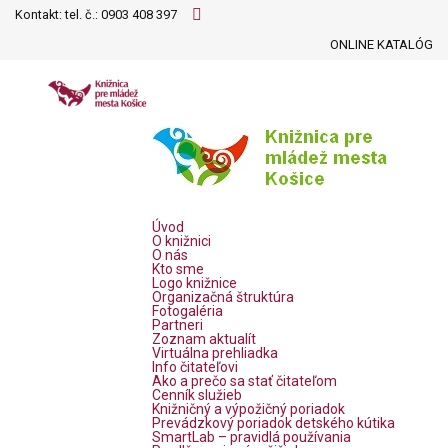
Kontakt: tel. č.:
0903 408 397
ONLINE KATALÓG
Úvod
O knižnici
O nás
Kto sme
Logo knižnice
Organizačná štruktúra
Fotogaléria
Partneri
Zoznam aktualít
Virtuálna prehliadka
Info čitateľovi
Ako a prečo sa stať čitateľom
Cenník služieb
Knižničný a výpožičný poriadok
Prevádzkový poriadok detského kútika
SmartLab – pravidlá používania