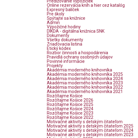
Predlžovanie výpožičiek
Online rezervácia kníh a hier cez katalóg
Expresný balíček
Pre školy
Spýtajte sa knižnice
Admin
Výpožičné hodiny
DIKDA - digitálna knižnica SNK
Dokumenty
Všetky dokumenty
Zriaďovacia listina
Etický kódex
Rozbor činnosti a hospodárenia
Pravidlá ochrany osobných údajov
Povinné informácie
Projekty
Akadémia moderného knihovníka
Akadémia moderného knihovníka 2025
Akadémia moderného knihovníka 2024
Akadémia moderného knihovníka 2023
Akadémia moderného knihovníka 2022
Akadémia moderného knihovníka 2021
Rozčítajme Košice
Rozčítajme Košice 2026
Rozčítajme Košice 2025
Rozčítajme Košice 2024
Rozčítajme Košice 2023
Rozčítajme Košice 2022
Motivačné aktivity s detským čitateľom
Motivačné aktivity s detským čitateľom 2025
Motivačné aktivity s detským čitateľom 2024
Motivačné aktivity s detským čitateľom 2023