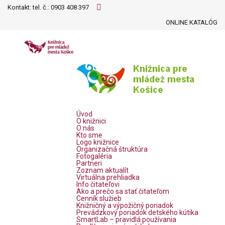
Kontakt: tel. č.:
0903 408 397
ONLINE KATALÓG
Úvod
O knižnici
O nás
Kto sme
Logo knižnice
Organizačná štruktúra
Fotogaléria
Partneri
Zoznam aktualít
Virtuálna prehliadka
Info čitateľovi
Ako a prečo sa stať čitateľom
Cenník služieb
Knižničný a výpožičný poriadok
Prevádzkový poriadok detského kútika
SmartLab – pravidlá používania