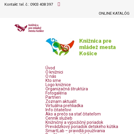
Kontakt: tel. č.:
0903 408 397
ONLINE KATALÓG
Úvod
O knižnici
O nás
Kto sme
Logo knižnice
Organizačná štruktúra
Fotogaléria
Partneri
Zoznam aktualít
Virtuálna prehliadka
Info čitateľovi
Ako a prečo sa stať čitateľom
Cenník služieb
Knižničný a výpožičný poriadok
Prevádzkový poriadok detského kútika
SmartLab – pravidlá používania