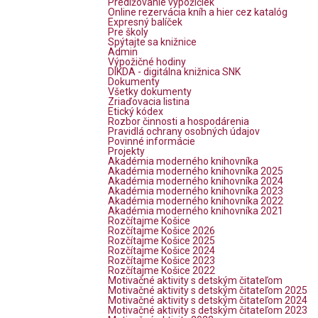
Predlžovanie výpožičiek
Online rezervácia kníh a hier cez katalóg
Expresný balíček
Pre školy
Spýtajte sa knižnice
Admin
Výpožičné hodiny
DIKDA - digitálna knižnica SNK
Dokumenty
Všetky dokumenty
Zriaďovacia listina
Etický kódex
Rozbor činnosti a hospodárenia
Pravidlá ochrany osobných údajov
Povinné informácie
Projekty
Akadémia moderného knihovníka
Akadémia moderného knihovníka 2025
Akadémia moderného knihovníka 2024
Akadémia moderného knihovníka 2023
Akadémia moderného knihovníka 2022
Akadémia moderného knihovníka 2021
Rozčítajme Košice
Rozčítajme Košice 2026
Rozčítajme Košice 2025
Rozčítajme Košice 2024
Rozčítajme Košice 2023
Rozčítajme Košice 2022
Motivačné aktivity s detským čitateľom
Motivačné aktivity s detským čitateľom 2025
Motivačné aktivity s detským čitateľom 2024
Motivačné aktivity s detským čitateľom 2023