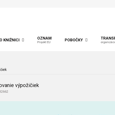
OZNAM
TRANS
O KNIŽNICI
POBOČKY
Projekt EU
organizáci
čiek
ovanie výpožičiek
 32662