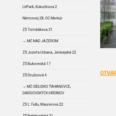
LitPark, Kukučínova 2
Němcovej 28, OC Merkúr
ZŠ Tomášikova 31
→ MČ NAD JAZEROM
ZŠ Jozefa Urbana, Jenisejská 22
ZŠ Bukovecká 17
OTVÁR
ZŠ Družicová 4
→ MČ SÍDLISKO ŤAHANOVCE,
DARGOVSKÝCH HRDINOV
ZŠ Ľ. Fullu, Maurerova 22
ZŠ Belehradská 21