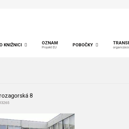
OZNAM
TRANS
O KNIŽNICI
POBOČKY
Projekt EU
organizáci
8
rozagorská 8
 13265