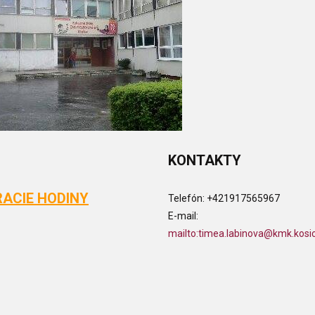
KONTAKTY
ACIE HODINY
Telefón:
+421917565967
E-mail:
mailto:timea.labinova@kmk.kosi