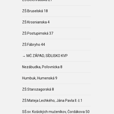
ZŠ Bruselská 18
ZŠ Krosnianska 4
ZŠ Postupimská 37
ZŠ Fábryho 44
→ MČ ZÁPAD, SÍDLISKO KVP
Nezábudka, Poľovnícka 8
Humbuk, Humenská 9
ZŠ Starozagorská 8
ZŠ Mateja Lechkého, Jána Pavla II. č.1
SŠ sv. Košických mučeníkov, Čordákova 50