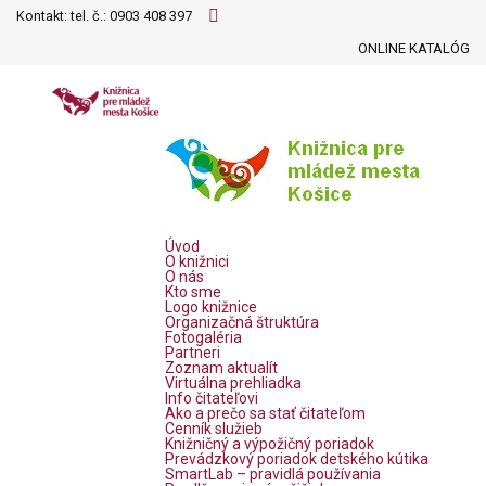
Kontakt: tel. č.:
0903 408 397
ONLINE KATALÓG
Úvod
O knižnici
O nás
Kto sme
Logo knižnice
Organizačná štruktúra
Fotogaléria
Partneri
Zoznam aktualít
Virtuálna prehliadka
Info čitateľovi
Ako a prečo sa stať čitateľom
Cenník služieb
Knižničný a výpožičný poriadok
Prevádzkový poriadok detského kútika
SmartLab – pravidlá používania