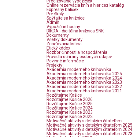
Predlžovanie výpožičiek
Online rezervácia kníh a hier cez katalóg
Expresný balíček
Pre školy
Spýtajte sa knižnice
Admin
Výpožičné hodiny
DIKDA - digitálna knižnica SNK
Dokumenty
Všetky dokumenty
Zriaďovacia listina
Etický kódex
Rozbor činnosti a hospodárenia
Pravidlá ochrany osobných údajov
Povinné informácie
Projekty
Akadémia moderného knihovníka
Akadémia moderného knihovníka 2025
Akadémia moderného knihovníka 2024
Akadémia moderného knihovníka 2023
Akadémia moderného knihovníka 2022
Akadémia moderného knihovníka 2021
Rozčítajme Košice
Rozčítajme Košice 2026
Rozčítajme Košice 2025
Rozčítajme Košice 2024
Rozčítajme Košice 2023
Rozčítajme Košice 2022
Motivačné aktivity s detským čitateľom
Motivačné aktivity s detským čitateľom 2025
Motivačné aktivity s detským čitateľom 2024
Motivačné aktivity s detským čitateľom 2023