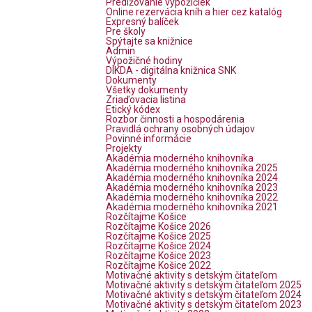
Predlžovanie výpožičiek
Online rezervácia kníh a hier cez katalóg
Expresný balíček
Pre školy
Spýtajte sa knižnice
Admin
Výpožičné hodiny
DIKDA - digitálna knižnica SNK
Dokumenty
Všetky dokumenty
Zriaďovacia listina
Etický kódex
Rozbor činnosti a hospodárenia
Pravidlá ochrany osobných údajov
Povinné informácie
Projekty
Akadémia moderného knihovníka
Akadémia moderného knihovníka 2025
Akadémia moderného knihovníka 2024
Akadémia moderného knihovníka 2023
Akadémia moderného knihovníka 2022
Akadémia moderného knihovníka 2021
Rozčítajme Košice
Rozčítajme Košice 2026
Rozčítajme Košice 2025
Rozčítajme Košice 2024
Rozčítajme Košice 2023
Rozčítajme Košice 2022
Motivačné aktivity s detským čitateľom
Motivačné aktivity s detským čitateľom 2025
Motivačné aktivity s detským čitateľom 2024
Motivačné aktivity s detským čitateľom 2023