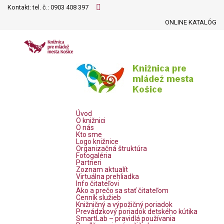
Kontakt: tel. č.:
0903 408 397
ONLINE KATALÓG
Úvod
O knižnici
O nás
Kto sme
Logo knižnice
Organizačná štruktúra
Fotogaléria
Partneri
Zoznam aktualít
Virtuálna prehliadka
Info čitateľovi
Ako a prečo sa stať čitateľom
Cenník služieb
Knižničný a výpožičný poriadok
Prevádzkový poriadok detského kútika
SmartLab – pravidlá používania