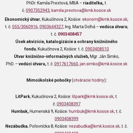
PhDr. Kamila Prextová, MBA
–⁠⁠⁠⁠⁠⁠
riaditeľka,
t.
č.
0907352943
,
kamila.prextova@kmk.kosice.sk
Ekonomický útvar
,
Kukučínova 2, Košice:
ekonom@kmk.kosice.sk
,
t. č.
055/3060916
,
0903644327
, Ing. Marta Dolhá
–⁠⁠⁠⁠⁠⁠
vedúca útvaru
,
t. č.
0903408457
Úsek akvizície, katalogizácie a ochrany knižničného
fondu
,
Kukučínova 2, Košice: t. č.
0903408510
Útvar knižnično-informačných služieb,
Mgr. Ján Šimko,
PhD.
–⁠⁠⁠⁠⁠⁠
vedúci útvaru,
t. č.
0917617660
,
jan.simko@kmk.kosice.sk
Mimoškolské pobočky
(
otváracie hodiny
)
:
LitPark
, Kukučínova 2, Košice:
litpark@kmk.kosice.sk
,
t.
č.
0903408397
Humbuk,
Humenská 9, Košice:
humbuk@kmk.kosice.sk
,
t. č.
0903408399
Nezábudka
, Poľovnícka 8, Košice:
nezabudka@kmk.kosice.sk
,
t. č.