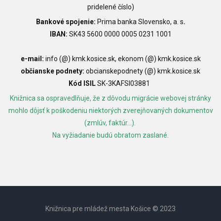
pridelené číslo)
Bankové spojenie:
Prima banka Slovensko, a. s
.
IBAN:
SK43 5600 0000 0005 0231 1001
e-mail:
info (@) kmk.kosice.sk, ekonom (@) kmk.kosice.sk
občianske podnety:
obcianskepodnety (@) kmk.kosice.sk
Kód ISIL
SK-3KAFSI03881
Knižnica sa ospravedlňuje, že z dôvodu migrácie webovej stránky
mohlo dôjsť k poškodeniu niektorých zverejňovaných dokumentov
(zmlúv, faktúr...).
Na vyžiadanie budú obratom zaslané.
Knižnica pre mládež mesta Košice © 2023