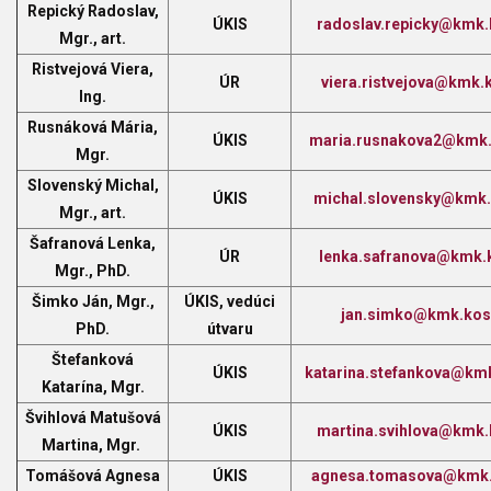
Repický Radoslav,
ÚKIS
radoslav.repicky@kmk.
Mgr., art.
Ristvejová Viera,
ÚR
viera.ristvejova@kmk.
Ing.
Rusnáková Mária,
ÚKIS
maria.rusnakova2@kmk.
Mgr.
Slovenský Michal,
ÚKIS
michal.slovensky@kmk.
Mgr., art.
Šafranová Lenka,
ÚR
lenka.safranova@kmk.
Mgr., PhD.
Šimko Ján, Mgr.,
ÚKIS, vedúci
jan.simko@kmk.kos
PhD.
útvaru
Štefanková
ÚKIS
katarina.stefankova@kmk
Katarína, Mgr.
Švihlová Matušová
ÚKIS
martina.svihlova@kmk.
Martina, Mgr.
Tomášová Agnesa
ÚKIS
agnesa.tomasova@kmk.