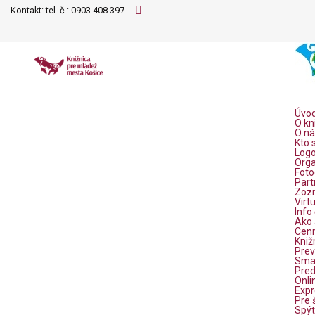
Kontakt: tel. č.:
0903 408 397
Úvo
O kn
O ná
Kto
Logo
Orga
Foto
Part
Zozn
Virt
Info 
Ako 
Cenn
Kniž
Prev
Smar
Pred
Onli
Expr
Pre 
Spýt