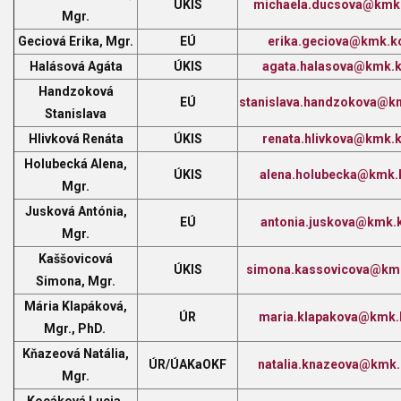
ÚKIS
michaela.ducsova@kmk.
Mgr.
Geciová Erika, Mgr.
EÚ
erika.geciova@kmk.k
Halásová Agáta
ÚKIS
agata.halasova@kmk.k
Handzoková
EÚ
stanislava.handzokova@k
Stanislava
Hlivková Renáta
ÚKIS
renata.hlivkova@kmk.k
Holubecká Alena,
ÚKIS
alena.holubecka@kmk.
Mgr.
Jusková Antónia,
EÚ
antonia.juskova@kmk.
Mgr.
Kaššovicová
ÚKIS
simona.kassovicova@kmk
Simona, Mgr.
Mária Klapáková,
ÚR
maria.klapakova@kmk.
Mgr., PhD.
Kňazeová Natália,
ÚR/ÚAKaOKF
natalia.knazeova@kmk.
Mgr.