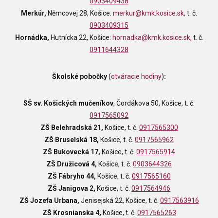
0903409438
Merkúr,
Němcovej 28, Košice:
merkur@kmk.kosice.sk
,
t. č.
0903409315
Hornádka,
Hutnícka 22, Košice:
hornadka@kmk.kosice.sk
,
t. č.
0911644328
Školské pobočky
(
otváracie hodiny
)
:
SŠ sv. Košických mučeníkov
, Čordákova 50,
Košice, t. č.
0917565092
ZŠ Belehradská 21,
Košice, t. č.
0917565300
ZŠ Bruselská 18,
Košice, t. č.
0917565962
ZŠ Bukovecká 17,
Košice, t. č.
0917565914
ZŠ Družicová 4,
Košice, t. č.
0903644326
ZŠ Fábryho 44,
Košice, t. č.
0917565160
ZŠ Janigova 2,
Košice, t. č.
0917564946
ZŠ Jozefa Urbana,
Jenisejská 22, Košice, t. č.
0917563916
ZŠ Krosnianska 4,
Košice, t. č.
0917565263