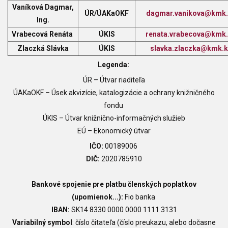
Vaníková Dagmar,
ÚR/ÚAKaOKF
dagmar.vanikova@kmk.
Ing.
Vrabecová Renáta
ÚKIS
renata.vrabecova@kmk.
Zlaczká Slávka
ÚKIS
slavka.zlaczka@kmk.k
Legenda:
ÚR
–⁠⁠⁠⁠⁠⁠
Útvar riaditeľa
ÚAKaOKF –⁠⁠⁠⁠⁠⁠ Úsek akvizície, katalogizácie a ochrany knižničného
fondu
ÚKIS
–⁠⁠⁠⁠⁠⁠
Útvar knižnično-informačných služieb
EÚ
–⁠⁠⁠⁠⁠⁠
Ekonomický útvar
IČO:
00189006
DIČ:
2020785910
Bankové spojenie pre platbu členských poplatkov
(upomienok...):
Fio banka
IBAN:
SK14 8330 0000 0000 1111 3131
Variabilný symbol
: číslo čitateľa (číslo preukazu, alebo dočasne