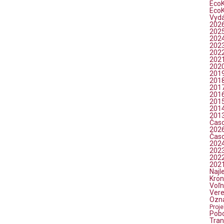
EcoK
EcoK
Vyd
202
202
202
202
202
202
202
201
201
201
201
201
201
201
Časo
202
Časo
202
202
202
202
Najl
Kron
Voľn
Vere
Ozn
Proje
Pob
Tran