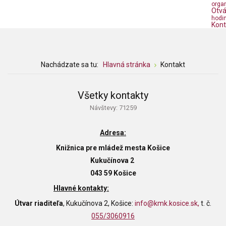
orga
Otvá
hodi
Kont
Nachádzate sa tu:
Hlavná stránka
Kontakt
Všetky kontakty
Návštevy: 71259
Adresa:
Knižnica pre mládež mesta Košice
Kukučínova 2
043 59 Košice
Hlavné kontakty:
Útvar riaditeľa
, Kukučínova 2, Košice:
info@kmk.kosice.sk
,
t. č.
055/3060916