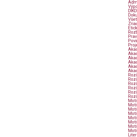
Adm
Výpo
DIKD
Dok
Vše
Zria
Etic
Rozb
Prav
Povi
Proj
Aka
Aka
Aka
Aka
Aka
Aka
Rozč
Rozč
Rozč
Rozč
Rozč
Rozč
Moti
Moti
Moti
Moti
Moti
Moti
Moti
Moti
Lite