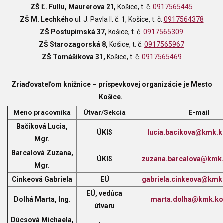
ZŠ Ľ. Fullu, Maurerova 21,
Košice, t. č.
0917565445
ZŠ M. Lechkého
ul. J. Pavla II. č. 1, Košice, t. č.
0917564378
ZŠ Postupimská 37,
Košice, t. č.
0917565309
ZŠ Starozagorská 8,
Košice, t. č.
0917565967
ZŠ Tomášikova 31,
Košice, t. č.
0917565469
Zriaďovateľom knižnice
–
príspevkovej organizácie je Mesto
Košice.
Meno pracovníka
Útvar/Sekcia
E-mail
Bačíková
Lucia,
ÚKIS
lucia.bacikova@kmk.k
Mgr.
Barcalová Zuzana,
ÚKIS
zuzana.barcalova@kmk.
Mgr.
Cinkeová Gabriela
EÚ
gabriela.cinkeova@kmk.
EÚ, vedúca
Dolhá Marta, Ing.
marta.dolha@kmk.ko
útvaru
Dúcsová Michaela,