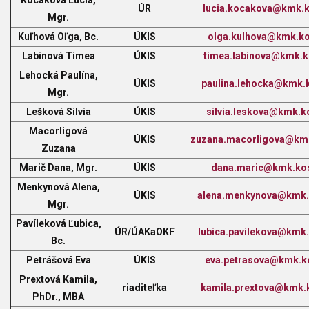
Kocáková Lucia,
ÚR
lucia.kocakova@kmk.k
Mgr.
Kuľhová Oľga, Bc.
ÚKIS
olga.kulhova@kmk.ko
Labinová Timea
ÚKIS
timea.labinova@kmk.k
Lehocká Paulína,
ÚKIS
paulina.lehocka@kmk.k
Mgr.
Lešková Silvia
ÚKIS
silvia.leskova@kmk.k
Macorligová
ÚKIS
zuzana.macorligova@kmk
Zuzana
Marič Dana, Mgr.
ÚKIS
dana.maric@kmk.kos
Menkynová Alena,
ÚKIS
alena.menkynova@kmk.
Mgr.
Pavíleková Ľubica,
ÚR/ÚAKaOKF
lubica.pavilekova@kmk.
Bc.
Petrášová Eva
ÚKIS
eva.petrasova@kmk.k
Prextová Kamila,
riaditeľka
kamila.prextova@kmk.
PhDr., MBA