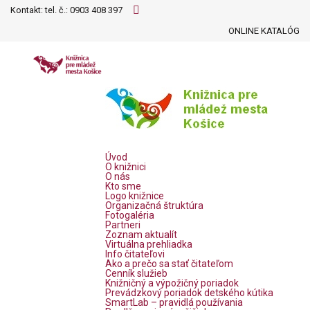
Kontakt: tel. č.:
0903 408 397
ONLINE KATALÓG
Úvod
O knižnici
O nás
Kto sme
Logo knižnice
Organizačná štruktúra
Fotogaléria
Partneri
Zoznam aktualít
Virtuálna prehliadka
Info čitateľovi
Ako a prečo sa stať čitateľom
Cenník služieb
Knižničný a výpožičný poriadok
Prevádzkový poriadok detského kútika
SmartLab – pravidlá používania