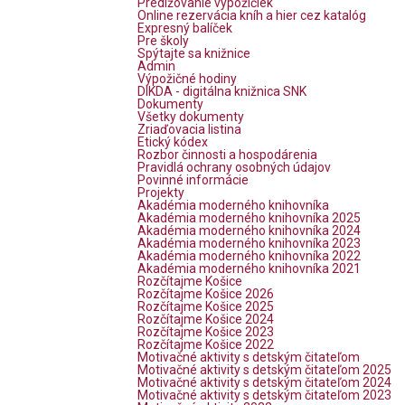
Predlžovanie výpožičiek
Online rezervácia kníh a hier cez katalóg
Expresný balíček
Pre školy
Spýtajte sa knižnice
Admin
Výpožičné hodiny
DIKDA - digitálna knižnica SNK
Dokumenty
Všetky dokumenty
Zriaďovacia listina
Etický kódex
Rozbor činnosti a hospodárenia
Pravidlá ochrany osobných údajov
Povinné informácie
Projekty
Akadémia moderného knihovníka
Akadémia moderného knihovníka 2025
Akadémia moderného knihovníka 2024
Akadémia moderného knihovníka 2023
Akadémia moderného knihovníka 2022
Akadémia moderného knihovníka 2021
Rozčítajme Košice
Rozčítajme Košice 2026
Rozčítajme Košice 2025
Rozčítajme Košice 2024
Rozčítajme Košice 2023
Rozčítajme Košice 2022
Motivačné aktivity s detským čitateľom
Motivačné aktivity s detským čitateľom 2025
Motivačné aktivity s detským čitateľom 2024
Motivačné aktivity s detským čitateľom 2023