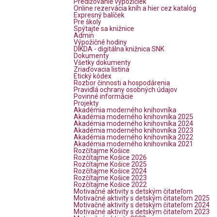
Predlžovanie výpožičiek
Online rezervácia kníh a hier cez katalóg
Expresný balíček
Pre školy
Spýtajte sa knižnice
Admin
Výpožičné hodiny
DIKDA - digitálna knižnica SNK
Dokumenty
Všetky dokumenty
Zriaďovacia listina
Etický kódex
Rozbor činnosti a hospodárenia
Pravidlá ochrany osobných údajov
Povinné informácie
Projekty
Akadémia moderného knihovníka
Akadémia moderného knihovníka 2025
Akadémia moderného knihovníka 2024
Akadémia moderného knihovníka 2023
Akadémia moderného knihovníka 2022
Akadémia moderného knihovníka 2021
Rozčítajme Košice
Rozčítajme Košice 2026
Rozčítajme Košice 2025
Rozčítajme Košice 2024
Rozčítajme Košice 2023
Rozčítajme Košice 2022
Motivačné aktivity s detským čitateľom
Motivačné aktivity s detským čitateľom 2025
Motivačné aktivity s detským čitateľom 2024
Motivačné aktivity s detským čitateľom 2023