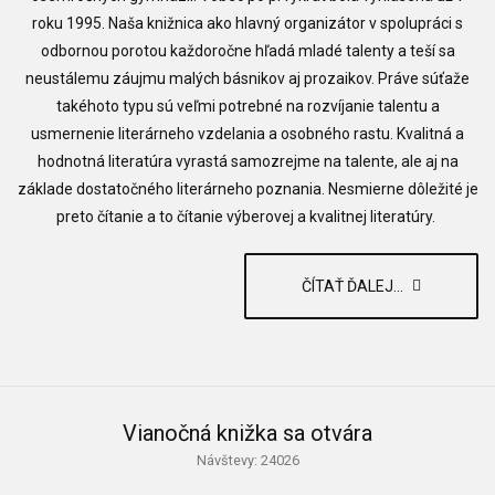
roku 1995. Naša knižnica ako hlavný organizátor v spolupráci s
odbornou porotou každoročne hľadá mladé talenty a teší sa
neustálemu záujmu malých básnikov aj prozaikov. Práve súťaže
takéhoto typu sú veľmi potrebné na rozvíjanie talentu a
usmernenie literárneho vzdelania a osobného rastu. Kvalitná a
hodnotná literatúra vyrastá samozrejme na talente, ale aj na
základe dostatočného literárneho poznania. Nesmierne dôležité je
preto čítanie a to čítanie výberovej a kvalitnej literatúry.
ČÍTAŤ ĎALEJ...
Vianočná knižka sa otvára
Návštevy: 24026