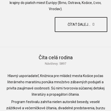
krajiny do piatich miest Európy (Brno, Ostrava, Košice, Ľvov,
Vroclav).
ČÍTAŤ ĎALEJ...
Číta celá rodina
Návštevy: 5897
Hlavný usporiadateľ, Knižnica pre mládež mesta Košice počas
literárneho maratónu ponúka množstvo zábavných podujatí a
privíta zaujímavé osobnosti. Sú nimi tvorcovia súčasnej detskej
literatúry a propagátori čítania.
Program festivalu zahŕňa nielen autorské besedy, veselé
zážitkové a večerníčkové čítania, divadelné predstavenia, burzu