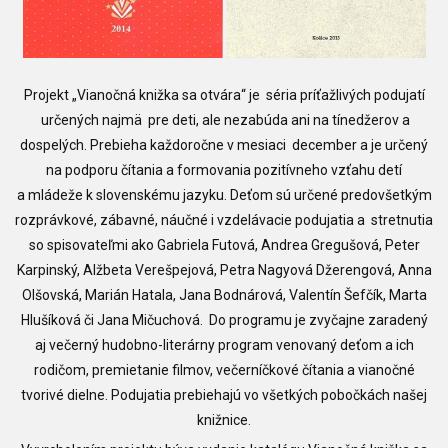
Projekt „Vianočná knižka sa otvára“
je séria príťažlivých podujatí
určených najmä pre deti, ale nezabúda ani na tínedžerov a
dospelých.
Prebieha každoročne v mesiaci december a je určený
na podporu čítania a formovania pozitívneho vzťahu detí
a mládeže k slovenskému jazyku. Deťom sú určené predovšetkým
rozprávkové, zábavné, náučné i vzdelávacie podujatia a stretnutia
so spisovateľmi ako Gabriela Futová, Andrea Gregušová, Peter
Karpinský, Alžbeta Verešpejová, Petra Nagyová Džerengová, Anna
Olšovská, Marián Hatala, Jana Bodnárová, Valentín Šefčík, Marta
Hlušíková či Jana Mičuchová. Do programu je zvyčajne zaradený
aj večerný hudobno-literárny program venovaný deťom a ich
rodičom, premietanie filmov, večerníčkové čítania a vianočné
tvorivé dielne. Podujatia prebiehajú vo všetkých pobočkách našej
knižnice.