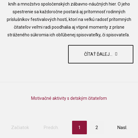
kníh a množstvo spoločenských zábavno-náučných hier. O jeho
spestrenie sa každoročne postará aj prítomnosť rodinných
príslušníkov festivalových hostí, ktorí na veľkú radosť prítomných
čitateľov veľmi radi poodhalia aj vtipné momenty z prísne
stráženého súkromia ich obľúbenej spisovateľky, či spisovateľa.
ČÍTAŤ ĎALEJ...
Motivačné aktivity s detským čitateľom
Začiatok
Predch.
1
2
Nasl.