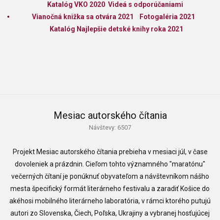
Katalóg VKO 2020
Videá s odporúčaniami
Vianočná knižka sa otvára 2021
Fotogaléria 2021
Katalóg Najlepšie detské knihy roka 2021
Mesiac autorského čítania
Návštevy: 6507
Projekt Mesiac autorského čítania prebieha v mesiaci júl, v čase
dovoleniek a prázdnin. Cieľom tohto
významného "maratónu"
večerných čítaní j
e ponúknuť obyvateľom a návštevníkom nášho
mesta špecifický formát literárneho festivalu a zaradiť Košice do
akéhosi mobilného literárneho laboratória, v rámci ktorého putujú
autori zo Slovenska, Čiech, Poľska, Ukrajiny a vybranej hosťujúcej