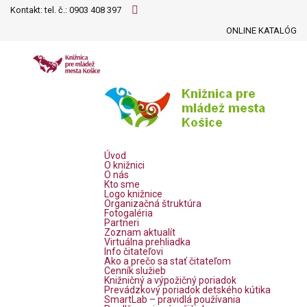
Kontakt: tel. č.:
0903 408 397
ONLINE KATALÓG
Úvod
O knižnici
O nás
Kto sme
Logo knižnice
Organizačná štruktúra
Fotogaléria
Partneri
Zoznam aktualít
Virtuálna prehliadka
Info čitateľovi
Ako a prečo sa stať čitateľom
Cenník služieb
Knižničný a výpožičný poriadok
Prevádzkový poriadok detského kútika
SmartLab – pravidlá používania