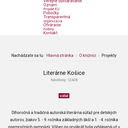
Verejné obstarávanie
Oznam
Projekt EU
Pobočky
Transparentná
organizácia
Otváracie
hodiny
Kontakt
Nachádzate sa tu:
Hlavná stránka
O knižnici
Projekty
Literárne Košice
Návštevy: 12428
súťaž
Dlhoročná a tradičná autorská literárna súťaž pre detských
autorov, žiakov 5. - 9. ročníka základných škôl a 1. - 4. ročníka
osemročných gymnázií. Vôbec po prvýkrát bola vyhlásená už v