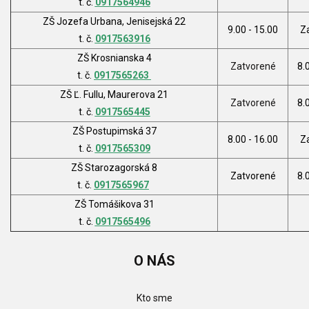
t. č.
0917564946
ZŠ Jozefa Urbana, Jenisejská 22
9.00 - 15.00
Z
t. č.
0917563916
ZŠ Krosnianska 4
Zatvorené
8.
t. č.
0917565263
ZŠ Ľ. Fullu, Maurerova 21
Zatvorené
8.
t. č.
0917565445
ZŠ Postupimská 37
8.00 - 16.00
Z
t. č.
0917565309
ZŠ Starozagorská 8
Zatvorené
8.
t. č.
0917565967
ZŠ Tomášikova 31
t. č.
0917565496
O
NÁS
Kto sme