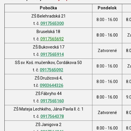
Pobočka
Pondelok
ZŠ Belehradská 21
8.00 - 16.00
8.
t. č.
0917565300
Bruselská 18
8.00 - 16.00
Z
t. č.
0917565692
ZŠ Bukovecká 17
Zatvorené
8.
t. č.
0917565914
SŠ sv. Koš. mučeníkov, Čordákova 50
8.00 - 16.00
Z
t. č.
0917565092
ZŠ Družicová 4,
8.00 - 16.00
8.
t.č.
0903644326
ZŠ Fábryho 44
8.00 - 16.00
9.
t. č.
0917565160
ZŠ Mateja Lechkého, Jána Pavla II. č. 1
Zatvorené
8.
t. č.
0917564378
ZŠ Janigova 2
8.00 - 16.00
8.