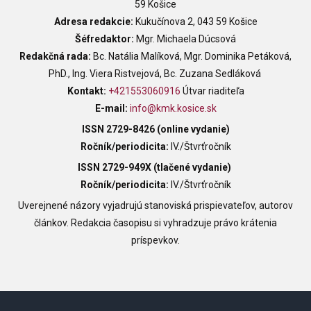
59 Košice
Adresa redakcie:
Kukučínova 2, 043 59 Košice
Šéfredaktor:
Mgr. Michaela Dúcsová
Redakčná rada:
Bc. Natália Malíková, Mgr. Dominika Petáková,
PhD., Ing. Viera Ristvejová, Bc. Zuzana Sedláková
Kontakt:
+421553060916
Útvar riaditeľa
E-mail:
info
@kmk.kosice.sk
ISSN
2729-8426 (online vydanie)
Ročník/periodicita:
IV
./Štvrťročník
ISSN
2729-949X (tlačené vydanie)
Ročník/periodicita:
IV./Štvrťročník
Uverejnené názory vyjadrujú stanoviská prispievateľov, autorov
článkov. Redakcia časopisu si vyhradzuje právo krátenia
príspevkov.