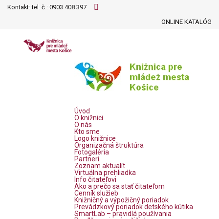
Kontakt: tel. č.:
0903 408 397
ONLINE KATALÓG
Úvod
O knižnici
O nás
Kto sme
Logo knižnice
Organizačná štruktúra
Fotogaléria
Partneri
Zoznam aktualít
Virtuálna prehliadka
Info čitateľovi
Ako a prečo sa stať čitateľom
Cenník služieb
Knižničný a výpožičný poriadok
Prevádzkový poriadok detského kútika
SmartLab – pravidlá používania