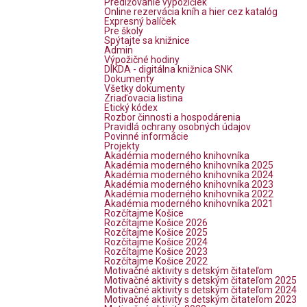
Predlžovanie výpožičiek
Online rezervácia kníh a hier cez katalóg
Expresný balíček
Pre školy
Spýtajte sa knižnice
Admin
Výpožičné hodiny
DIKDA - digitálna knižnica SNK
Dokumenty
Všetky dokumenty
Zriaďovacia listina
Etický kódex
Rozbor činnosti a hospodárenia
Pravidlá ochrany osobných údajov
Povinné informácie
Projekty
Akadémia moderného knihovníka
Akadémia moderného knihovníka 2025
Akadémia moderného knihovníka 2024
Akadémia moderného knihovníka 2023
Akadémia moderného knihovníka 2022
Akadémia moderného knihovníka 2021
Rozčítajme Košice
Rozčítajme Košice 2026
Rozčítajme Košice 2025
Rozčítajme Košice 2024
Rozčítajme Košice 2023
Rozčítajme Košice 2022
Motivačné aktivity s detským čitateľom
Motivačné aktivity s detským čitateľom 2025
Motivačné aktivity s detským čitateľom 2024
Motivačné aktivity s detským čitateľom 2023