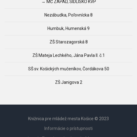
→ MČ ZÁPAD, SÍDLISKO KVP
Nezábudka, Poľovnícka 8
Humbuk, Humenská 9
ZŠ Starozagorská 8
ZŠ Mateja Lechkého, Jána Pavla II. č.1
SŠ sv. Košických mučeníkov, Čordákova 50
ZŠ Janigova 2
Knižnica pre mládež mesta Košice © 2023
Informácie o prístupnosti