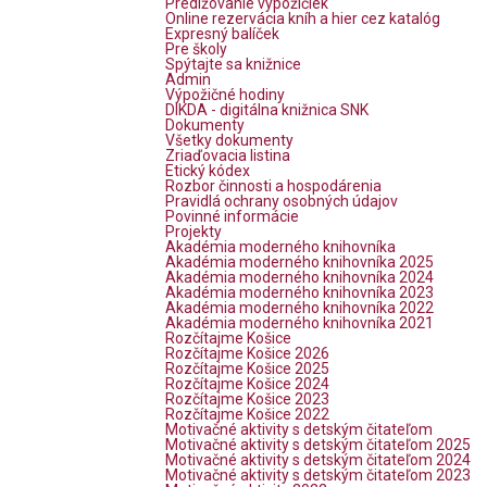
Predlžovanie výpožičiek
Online rezervácia kníh a hier cez katalóg
Expresný balíček
Pre školy
Spýtajte sa knižnice
Admin
Výpožičné hodiny
DIKDA - digitálna knižnica SNK
Dokumenty
Všetky dokumenty
Zriaďovacia listina
Etický kódex
Rozbor činnosti a hospodárenia
Pravidlá ochrany osobných údajov
Povinné informácie
Projekty
Akadémia moderného knihovníka
Akadémia moderného knihovníka 2025
Akadémia moderného knihovníka 2024
Akadémia moderného knihovníka 2023
Akadémia moderného knihovníka 2022
Akadémia moderného knihovníka 2021
Rozčítajme Košice
Rozčítajme Košice 2026
Rozčítajme Košice 2025
Rozčítajme Košice 2024
Rozčítajme Košice 2023
Rozčítajme Košice 2022
Motivačné aktivity s detským čitateľom
Motivačné aktivity s detským čitateľom 2025
Motivačné aktivity s detským čitateľom 2024
Motivačné aktivity s detským čitateľom 2023