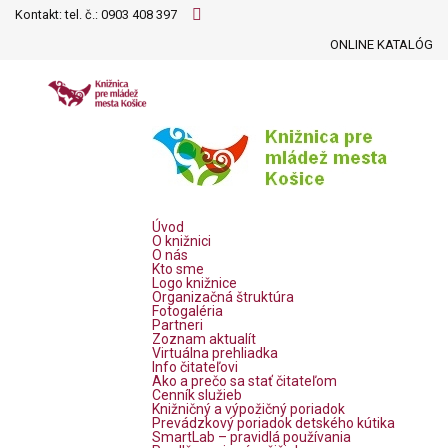
Kontakt: tel. č.:
0903 408 397
ONLINE KATALÓG
Úvod
O knižnici
O nás
Kto sme
Logo knižnice
Organizačná štruktúra
Fotogaléria
Partneri
Zoznam aktualít
Virtuálna prehliadka
Info čitateľovi
Ako a prečo sa stať čitateľom
Cenník služieb
Knižničný a výpožičný poriadok
Prevádzkový poriadok detského kútika
SmartLab – pravidlá používania