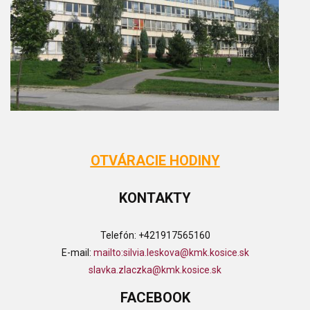
OTVÁRACIE HODINY
KONTAKTY
Telefón:
+421917565160
E-mail:
mailto:
silvia.leskova@kmk.kosice.sk
slavka.zlaczka@kmk.kosice.sk
FACEBOOK