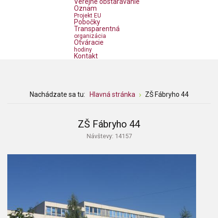
Verejné obstarávanie
Oznam
Projekt EU
Pobočky
Transparentná
organizácia
Otváracie
hodiny
Kontakt
Nachádzate sa tu:
Hlavná stránka
ZŠ Fábryho 44
ZŠ Fábryho 44
Návštevy: 14157