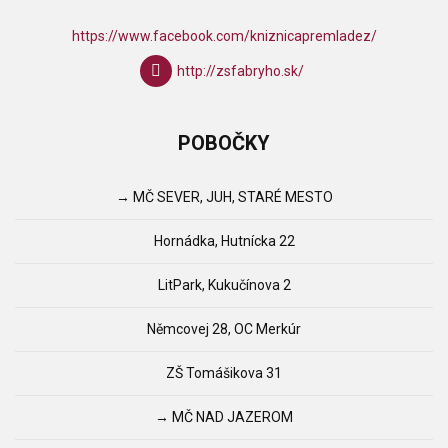
https://www.facebook.com/kniznicapremladez/
http://zsfabryho.sk/
POBOČKY
→ MČ SEVER, JUH, STARÉ MESTO
Hornádka, Hutnícka 22
LitPark, Kukučínova 2
Němcovej 28, OC Merkúr
ZŠ Tomášikova 31
→ MČ NAD JAZEROM