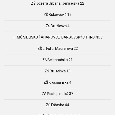
ZŠ Jozefa Urbana, Jenisejská 22
ZŠ Bukovecká 17
ZŠ Družicová 4
→ MČ SÍDLISKO ŤAHANOVCE, DARGOVSKÝCH HRDINOV
ZŠ Ľ. Fullu, Maurerova 22
ZŠ Belehradská 21
ZŠ Bruselská 18
ZŠ Krosnianska 4
ZŠ Postupimská 37
ZŠ Fábryho 44