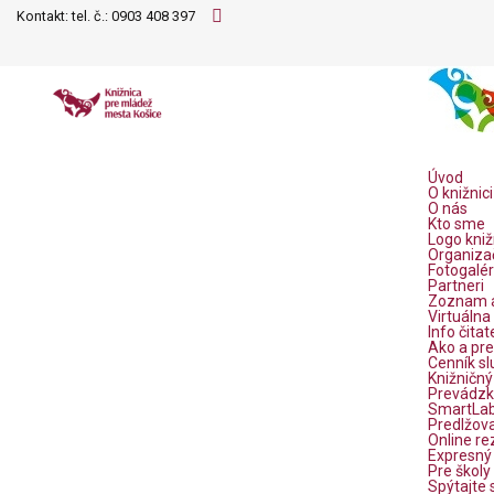
Kontakt: tel. č.:
0903 408 397
Úvod
O knižnici
O nás
Kto sme
Logo kniž
Organiza
Fotogalér
Partneri
Zoznam a
Virtuálna
Info čitat
Ako a pre
Cenník sl
Knižničný
Prevádzk
SmartLab 
Predlžova
Online re
Expresný 
Pre školy
Spýtajte 