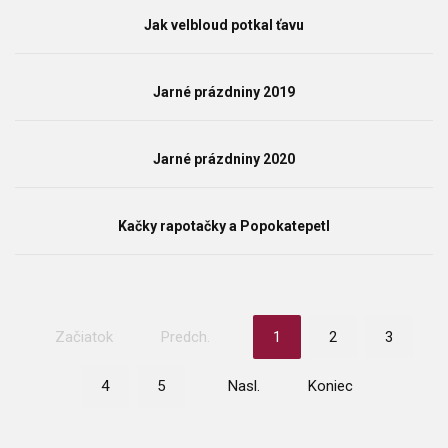
Jak velbloud potkal ťavu
Jarné prázdniny 2019
Jarné prázdniny 2020
Kačky rapotačky a Popokatepetl
Začiatok
Predch.
1
2
3
4
5
Nasl.
Koniec