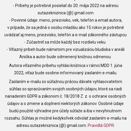
- Príbehy je potrebné posielať do 20. mája 2022 na adresu
sutazekniznica (@) gmail.com
- Povinné údaje: meno, priezvisko, vek, telefón a email autora,
v prípade, že sa jedná o osobu mladšiu ako 15 rokov je potrebné
uvádzať aj meno, priezvisko, telefón a e-mail zákonného zástupcu
- Zúčastniť sa môže každý bez rozdielu veku
- Víťazný príbeh bude námetom pre vizualizáciu bludiska v areáli
Anička a autor bude odmenený knižnou odmenou
Autora víťazného príbehu vyhlási knižnica v rámci MDD 1. júna
2022, víťaz bude osobne informovaný zaslaním e-mailu.
Zaslaním e-mailu so súťažnou prácou dávate vyhlasovateľom
súhlas so spracúvaním svojich osobných údajov, ktoré sa riadi
nariadením GDPR a zákonom č. 18/2018 Z. z. o ochrane osobných
údajov a o zmene a doplnení niektorých zákonov. Osobné údaje
budú použité výhradne pre účely súťaže a iba v nevyhnutnom
rozsahu. Súhlas je možné kedykoľvek odvolať zaslaním e-mailu na
adresu sutazekniznica (@) gmail.com.
Pravidlá GDPR
.