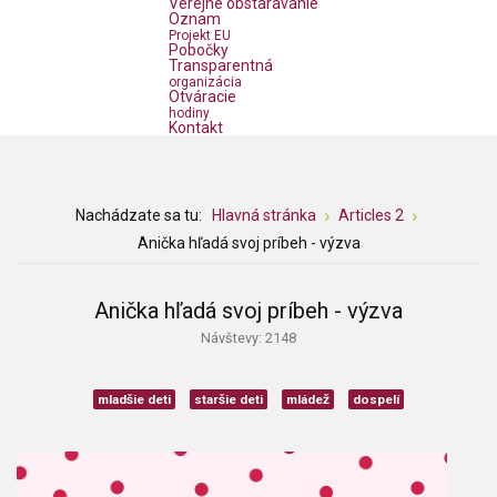
Verejné obstarávanie
Oznam
Projekt EU
Pobočky
Transparentná
organizácia
Otváracie
hodiny
Kontakt
Nachádzate sa tu:
Hlavná stránka
Articles 2
Anička hľadá svoj príbeh - výzva
Anička hľadá svoj príbeh - výzva
Návštevy: 2148
mladšie deti
staršie deti
mládež
dospelí