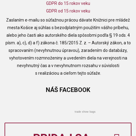
GDPR do 15 rokov veku
GDPR od 15 rokov veku
Zaslaním e-mailu so súťažnou prácou dávate Knižnici pre mládež
mesta Košice aj súhlas s bezodplatným použitím vášho príbehu,
alebo jeho časti ako autorského diela spôsobmi podľa § 19 ods. 4
písm. a), c), d) a f) zákona č. 185/2015 Z. z. – Autorský zákon, a to
spracovaním (nevyhnutnou úpravou), zaradením do databázy,
vyhotovením rozmnoženiny a uvedením diela na verejnosti na
nevyhnutný čas a v nevyhnutnom rozsahu v súvislosti
s realizáciou a cieľom tejto súťaže.
NÁŠ
FACEBOOK
trade show bags