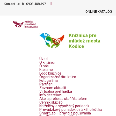
Kontakt: tel. č.:
0903 408 397
ONLINE KATALÓG
Úvod
O knižnici
O nás
Kto sme
Logo knižnice
Organizačná štruktúra
Fotogaléria
Partneri
Zoznam aktualít
Virtuálna prehliadka
Info čitateľovi
Ako a prečo sa stať čitateľom
Cenník služieb
Knižničný a výpožičný poriadok
Prevádzkový poriadok detského kútika
SmartLab – pravidlá používania