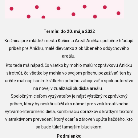
Termín: do 20. mája 2022
Knižnica pre mládež mesta Košice a Areál Anička spoločne hľadajú
príbeh pre Aničku, malé dievčatko z obľúbeného oddychového
areálu.
Kto teda má nápad, čo všetko by mohlo malú rozprávkovú Aničku
stretnúť, čo všetko by mohla vo svojom príbehu pozažívať, ten by
určite mal napísaním krátkeho príbehu zabojovať o spoluautorstvo
na novej vizualizácii bludiska areálu.
Spoločným cieľom vyzývateľov je nájsť výstižný rozprávkový
príbeh, ktorý by neskôr slúžil ako námet pre vznik kreatívneho
výtvarno-literárneho diela, kombináciu obrázkov s krátkym textom
v atraktívnom prevedení, ktorý očarí a zároveň upúta každého, kto
sa bude túlať tamojším bludiskom.
Podmienky: