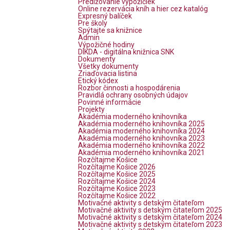
Predlžovanie výpožičiek
Online rezervácia kníh a hier cez katalóg
Expresný balíček
Pre školy
Spýtajte sa knižnice
Admin
Výpožičné hodiny
DIKDA - digitálna knižnica SNK
Dokumenty
Všetky dokumenty
Zriaďovacia listina
Etický kódex
Rozbor činnosti a hospodárenia
Pravidlá ochrany osobných údajov
Povinné informácie
Projekty
Akadémia moderného knihovníka
Akadémia moderného knihovníka 2025
Akadémia moderného knihovníka 2024
Akadémia moderného knihovníka 2023
Akadémia moderného knihovníka 2022
Akadémia moderného knihovníka 2021
Rozčítajme Košice
Rozčítajme Košice 2026
Rozčítajme Košice 2025
Rozčítajme Košice 2024
Rozčítajme Košice 2023
Rozčítajme Košice 2022
Motivačné aktivity s detským čitateľom
Motivačné aktivity s detským čitateľom 2025
Motivačné aktivity s detským čitateľom 2024
Motivačné aktivity s detským čitateľom 2023