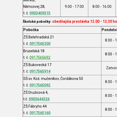
Merkúr,
Němcovej 28,
9.00 - 17.00
8.00 - 16.00
t. č.
0903409315
obedňajšia prestávka 12.00 - 12.30 h
Školské pobočky:
Pobočka
Pondelo
ZŠ Belehradská 21
8.00 - 
t. č.
0917565300
Bruselská 18
8.00 - 
t. č.
0917565692
ZŠ Bukovecká 17
Zatvo
t. č.
0917565914
SŠ sv. Koš. mučeníkov, Čordákova 50
8.00 - 
t. č.
0917565092
ZŠ Družicová 4,
8.00 - 
t.č.
0903644326
ZŠ Fábryho 44
8.00 - 
t. č.
0917565160