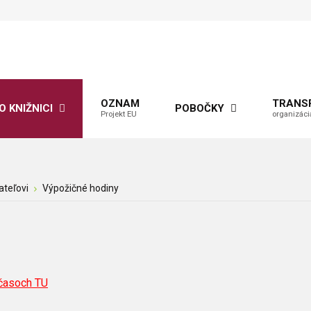
OZNAM
TRANS
O KNIŽNICI
POBOČKY
Projekt EU
organizáci
tateľovi
Výpožičné hodiny
 časoch TU