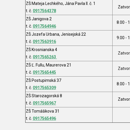
ZŠ Mateja Lechkého, Jána Pavla II. č. 1
Zatvo
t. č.
0917564378
ZŠ Janigova 2
8.00 - 
t. č.
0917564946
ZŠ Jozefa Urbana, Jenisejská 22
9.00 - 
t. č.
0917563916
ZŠ Krosnianska 4
Zatvo
t. č.
0917565263
ZŠ Ľ. Fullu, Maurerova 21
Zatvo
t. č.
0917565445
ZŠ Postupimská 37
8.00 - 
t. č.
0917565309
ZŠ Starozagorská 8
Zatvo
t. č.
0917565967
ZŠ Tomášikova 31
t. č.
0917565496