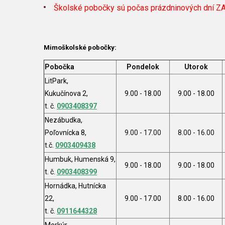
Školské pobočky sú počas prázdninových dní 
Mimoškolské pobočky:
Pobočka
Pondelok
Utorok
LitPark,
Kukučínova 2,
9.00 - 18.00
9.00 - 18.00
t. č.
0903408397
Nezábudka,
Poľovnícka 8,
9.00 - 17.00
8.00 - 16.00
t.č.
0903409438
Humbuk, Humenská 9,
9.00 - 18.00
9.00 - 18.00
t. č.
0903408399
Hornádka, Hutnícka
22,
9.00 - 17.00
8.00 - 16.00
t. č.
0911644328