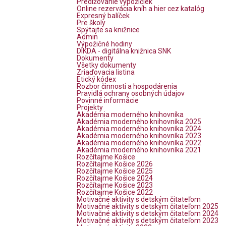
Predlžovanie výpožičiek
Online rezervácia kníh a hier cez katalóg
Expresný balíček
Pre školy
Spýtajte sa knižnice
Admin
Výpožičné hodiny
DIKDA - digitálna knižnica SNK
Dokumenty
Všetky dokumenty
Zriaďovacia listina
Etický kódex
Rozbor činnosti a hospodárenia
Pravidlá ochrany osobných údajov
Povinné informácie
Projekty
Akadémia moderného knihovníka
Akadémia moderného knihovníka 2025
Akadémia moderného knihovníka 2024
Akadémia moderného knihovníka 2023
Akadémia moderného knihovníka 2022
Akadémia moderného knihovníka 2021
Rozčítajme Košice
Rozčítajme Košice 2026
Rozčítajme Košice 2025
Rozčítajme Košice 2024
Rozčítajme Košice 2023
Rozčítajme Košice 2022
Motivačné aktivity s detským čitateľom
Motivačné aktivity s detským čitateľom 2025
Motivačné aktivity s detským čitateľom 2024
Motivačné aktivity s detským čitateľom 2023