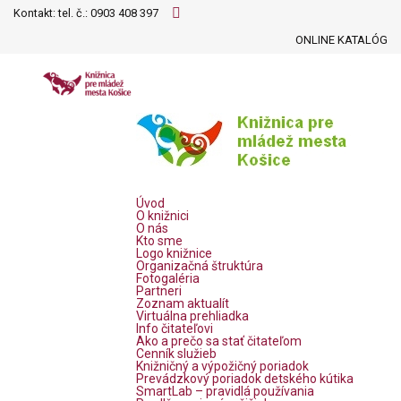
Kontakt: tel. č.:
0903 408 397
ONLINE KATALÓG
Úvod
O knižnici
O nás
Kto sme
Logo knižnice
Organizačná štruktúra
Fotogaléria
Partneri
Zoznam aktualít
Virtuálna prehliadka
Info čitateľovi
Ako a prečo sa stať čitateľom
Cenník služieb
Knižničný a výpožičný poriadok
Prevádzkový poriadok detského kútika
SmartLab – pravidlá používania