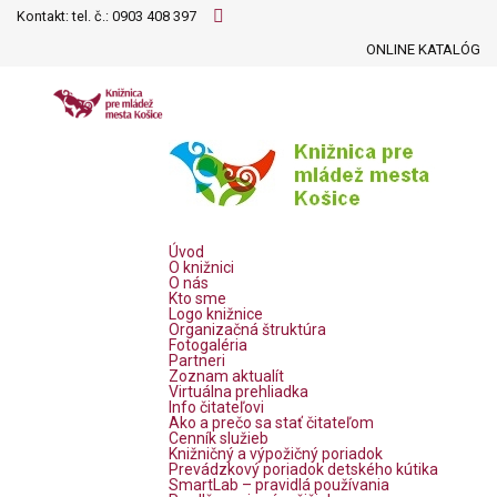
Kontakt: tel. č.:
0903 408 397
ONLINE KATALÓG
Úvod
O knižnici
O nás
Kto sme
Logo knižnice
Organizačná štruktúra
Fotogaléria
Partneri
Zoznam aktualít
Virtuálna prehliadka
Info čitateľovi
Ako a prečo sa stať čitateľom
Cenník služieb
Knižničný a výpožičný poriadok
Prevádzkový poriadok detského kútika
SmartLab – pravidlá používania