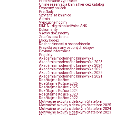
Predlžovanie výpožičiek
Online rezervácia kníh a hier cez katalóg
Expresný balíček
Pre školy
Spýtajte sa knižnice
Admin
Výpožičné hodiny
DIKDA - digitálna knižnica SNK
Dokumenty
Všetky dokumenty
Zriaďovacia listina
Etický kódex
Rozbor činnosti a hospodárenia
Pravidlá ochrany osobných údajov
Povinné informácie
Projekty
Akadémia moderného knihovníka
Akadémia moderného knihovníka 2025
Akadémia moderného knihovníka 2024
Akadémia moderného knihovníka 2023
Akadémia moderného knihovníka 2022
Akadémia moderného knihovníka 2021
Rozčítajme Košice
Rozčítajme Košice 2026
Rozčítajme Košice 2025
Rozčítajme Košice 2024
Rozčítajme Košice 2023
Rozčítajme Košice 2022
Motivačné aktivity s detským čitateľom
Motivačné aktivity s detským čitateľom 2025
Motivačné aktivity s detským čitateľom 2024
Motivačné aktivity s detským čitateľom 2023