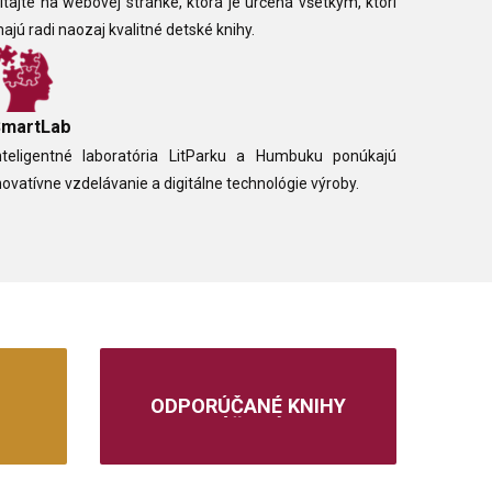
itajte na webovej stránke, ktorá je určená všetkým, ktorí
ajú radi naozaj kvalitné detské knihy.
SmartLab
nteligentné laboratória LitParku a Humbuku ponúkajú
novatívne vzdelávanie a digitálne technológie výroby.
ODPORÚČANÉ KNIHY