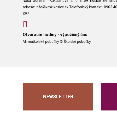
Naša adresa : Kukučínova 2, 043 59 Košice E-mailo
adresa: info@kmk.kosice.sk Telefonický kontakt : 0903 4
397
Otváracie hodiny - výpožičný čas
Mimoškolské pobočky ꙮ Školské pobočky
NEWSLETTER