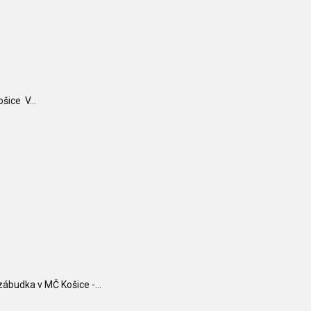
šice V...
budka v MČ Košice -...