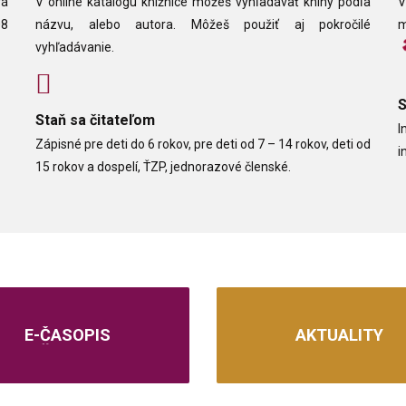
vá
V online katalógu knižnice môžeš vyhľadávať knihy podľa
V
08
názvu, alebo autora. Môžeš použiť aj pokročilé
m
vyhľadávanie.
Staň sa čitateľom
I
Zápisné pre deti do 6 rokov, pre deti od 7 – 14 rokov, deti od
i
15 rokov a dospelí, ŤZP, jednorazové členské.
E-ČASOPIS
AKTUALITY