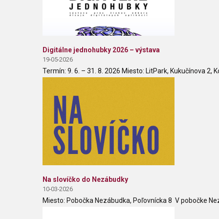
Digitálne jednohubky 2026 – výstava
19-05-2026
Termín: 9. 6. – 31. 8. 2026 Miesto: LitPark, Kukučínova 2, Ko
Na slovíčko do Nezábudky
10-03-2026
Miesto: Pobočka Nezábudka, Poľovnícka 8 V pobočke Nezá