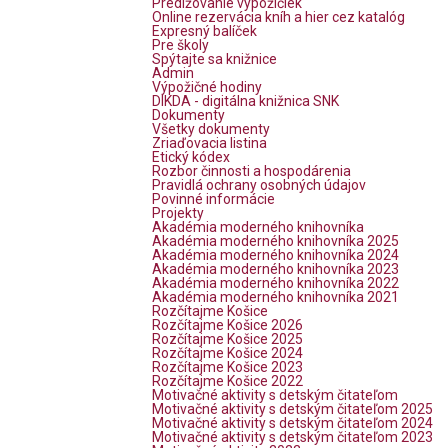
Predlžovanie výpožičiek
Online rezervácia kníh a hier cez katalóg
Expresný balíček
Pre školy
Spýtajte sa knižnice
Admin
Výpožičné hodiny
DIKDA - digitálna knižnica SNK
Dokumenty
Všetky dokumenty
Zriaďovacia listina
Etický kódex
Rozbor činnosti a hospodárenia
Pravidlá ochrany osobných údajov
Povinné informácie
Projekty
Akadémia moderného knihovníka
Akadémia moderného knihovníka 2025
Akadémia moderného knihovníka 2024
Akadémia moderného knihovníka 2023
Akadémia moderného knihovníka 2022
Akadémia moderného knihovníka 2021
Rozčítajme Košice
Rozčítajme Košice 2026
Rozčítajme Košice 2025
Rozčítajme Košice 2024
Rozčítajme Košice 2023
Rozčítajme Košice 2022
Motivačné aktivity s detským čitateľom
Motivačné aktivity s detským čitateľom 2025
Motivačné aktivity s detským čitateľom 2024
Motivačné aktivity s detským čitateľom 2023