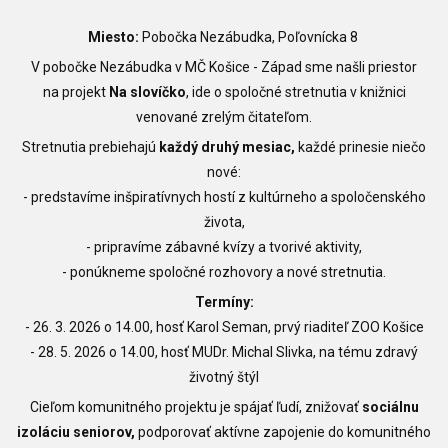
Miesto:
Pobočka Nezábudka, Poľovnícka 8
V pobočke Nezábudka v MČ Košice - Západ sme našli priestor
na projekt
Na slovíčko
, ide o spoločné stretnutia v knižnici
venované zrelým čitateľom.
Stretnutia prebiehajú
každý druhý mesiac,
každé prinesie niečo
nové:
- predstavíme inšpiratívnych hostí z kultúrneho a spoločenského
života,
- pripravíme zábavné kvízy a
tvorivé aktivity,
- ponúkneme spoločné rozhovory a nové stretnutia.
Termíny:
- 26. 3. 2026 o 14.00, hosť Karol Seman, prvý riaditeľ ZOO Košice
- 28. 5. 2026 o 14.00, hosť MUDr. Michal Slivka, na tému zdravý
životný štýl
Cieľom komunitného projektu je spájať ľudí,
znižovať
sociálnu
izoláciu seniorov,
podporovať aktívne zapojenie do komunitného