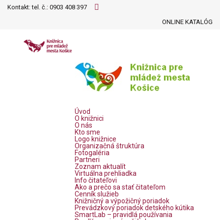
Kontakt: tel. č.:
0903 408 397
ONLINE KATALÓG
Úvod
O knižnici
O nás
Kto sme
Logo knižnice
Organizačná štruktúra
Fotogaléria
Partneri
Zoznam aktualít
Virtuálna prehliadka
Info čitateľovi
Ako a prečo sa stať čitateľom
Cenník služieb
Knižničný a výpožičný poriadok
Prevádzkový poriadok detského kútika
SmartLab – pravidlá používania