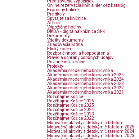
Predlžovanie výpožičiek
Online rezervácia kníh a hier cez katalóg
Expresný balíček
Pre školy
Spýtajte sa knižnice
Admin
Výpožičné hodiny
DIKDA - digitálna knižnica SNK
Dokumenty
Všetky dokumenty
Zriaďovacia listina
Etický kódex
Rozbor činnosti a hospodárenia
Pravidlá ochrany osobných údajov
Povinné informácie
Projekty
Akadémia moderného knihovníka
Akadémia moderného knihovníka 2025
Akadémia moderného knihovníka 2024
Akadémia moderného knihovníka 2023
Akadémia moderného knihovníka 2022
Akadémia moderného knihovníka 2021
Rozčítajme Košice
Rozčítajme Košice 2026
Rozčítajme Košice 2025
Rozčítajme Košice 2024
Rozčítajme Košice 2023
Rozčítajme Košice 2022
Motivačné aktivity s detským čitateľom
Motivačné aktivity s detským čitateľom 2025
Motivačné aktivity s detským čitateľom 2024
Motivačné aktivity s detským čitateľom 2023