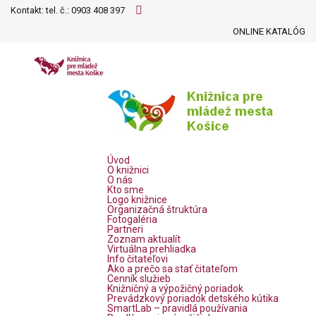
Kontakt: tel. č.:
0903 408 397
ONLINE KATALÓG
Úvod
O knižnici
O nás
Kto sme
Logo knižnice
Organizačná štruktúra
Fotogaléria
Partneri
Zoznam aktualít
Virtuálna prehliadka
Info čitateľovi
Ako a prečo sa stať čitateľom
Cenník služieb
Knižničný a výpožičný poriadok
Prevádzkový poriadok detského kútika
SmartLab – pravidlá používania