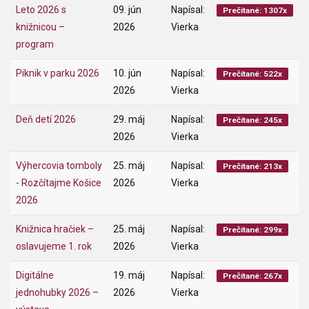
Leto 2026 s
09. jún
Napísal:
Prečítané: 1307x
knižnicou –
2026
Vierka
program
Piknik v parku 2026
10. jún
Napísal:
Prečítané: 522x
2026
Vierka
Deň detí 2026
29. máj
Napísal:
Prečítané: 245x
2026
Vierka
Výhercovia tomboly
25. máj
Napísal:
Prečítané: 213x
- Rozčítajme Košice
2026
Vierka
2026
Knižnica hračiek –
25. máj
Napísal:
Prečítané: 299x
oslavujeme 1. rok
2026
Vierka
Digitálne
19. máj
Napísal:
Prečítané: 267x
jednohubky 2026 –
2026
Vierka