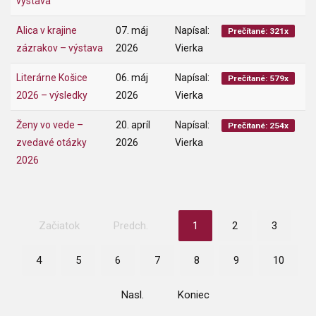
výstava
Alica v krajine
07. máj
Napísal:
Prečítané: 321x
zázrakov – výstava
2026
Vierka
Literárne Košice
06. máj
Napísal:
Prečítané: 579x
2026 – výsledky
2026
Vierka
Ženy vo vede –
20. apríl
Napísal:
Prečítané: 254x
zvedavé otázky
2026
Vierka
2026
Začiatok
Predch.
1
2
3
4
5
6
7
8
9
10
Nasl.
Koniec