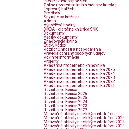
Predlžovanie výpožičiek
Online rezervácia kníh a hier cez katalóg
Expresný balíček
Pre školy
Spýtajte sa knižnice
Admin
Výpožičné hodiny
DIKDA - digitálna knižnica SNK
Dokumenty
Všetky dokumenty
Zriaďovacia listina
Etický kódex
Rozbor činnosti a hospodárenia
Pravidlá ochrany osobných údajov
Povinné informácie
Projekty
Akadémia moderného knihovníka
Akadémia moderného knihovníka 2025
Akadémia moderného knihovníka 2024
Akadémia moderného knihovníka 2023
Akadémia moderného knihovníka 2022
Akadémia moderného knihovníka 2021
Rozčítajme Košice
Rozčítajme Košice 2026
Rozčítajme Košice 2025
Rozčítajme Košice 2024
Rozčítajme Košice 2023
Rozčítajme Košice 2022
Motivačné aktivity s detským čitateľom
Motivačné aktivity s detským čitateľom 2025
Motivačné aktivity s detským čitateľom 2024
Motivačné aktivity s detským čitateľom 2023