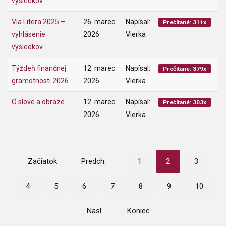
výsledkov
Via Litera 2025 –
26. marec
Napísal:
Prečítané: 311x
vyhlásenie
2026
Vierka
výsledkov
Týždeň finančnej
12. marec
Napísal:
Prečítané: 379x
gramotnosti 2026
2026
Vierka
O slove a obraze
12. marec
Napísal:
Prečítané: 303x
2026
Vierka
Začiatok
Predch.
1
2
3
4
5
6
7
8
9
10
Nasl.
Koniec