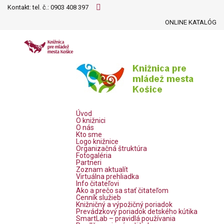
Kontakt: tel. č.:
0903 408 397
ONLINE KATALÓG
Úvod
O knižnici
O nás
Kto sme
Logo knižnice
Organizačná štruktúra
Fotogaléria
Partneri
Zoznam aktualít
Virtuálna prehliadka
Info čitateľovi
Ako a prečo sa stať čitateľom
Cenník služieb
Knižničný a výpožičný poriadok
Prevádzkový poriadok detského kútika
SmartLab – pravidlá používania