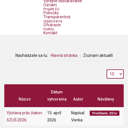
Verejné obstarávanie
Oznam
Projekt EU
Pobočky
Transparentná
organizácia
Otváracie
hodiny
Kontakt
Nachádzate sa tu:
Hlavná stránka
Zoznam aktualít
Dátum
Názov
vytvorenia
Autor
Návštevy
Výstava prác žiakov
15. apríl
Napísal:
Prečítané: 251x
SZUŠ 2026
2026
Vierka