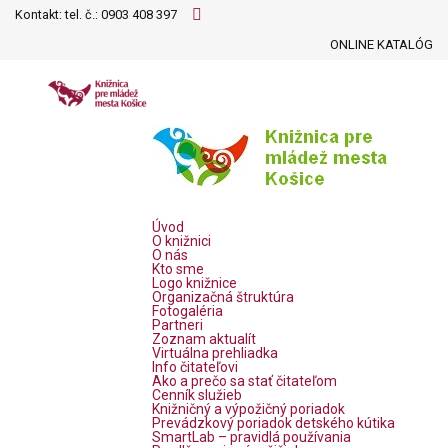
Kontakt: tel. č.:
0903 408 397
ONLINE KATALÓG
Úvod
O knižnici
O nás
Kto sme
Logo knižnice
Organizačná štruktúra
Fotogaléria
Partneri
Zoznam aktualít
Virtuálna prehliadka
Info čitateľovi
Ako a prečo sa stať čitateľom
Cenník služieb
Knižničný a výpožičný poriadok
Prevádzkový poriadok detského kútika
SmartLab – pravidlá používania