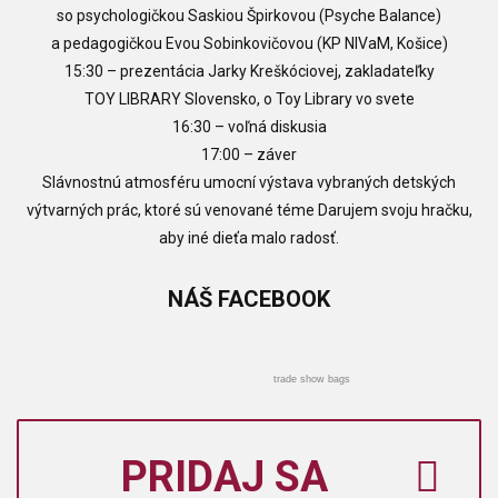
so psychologičkou Saskiou Špirkovou (Psyche Balance)
a pedagogičkou Evou Sobinkovičovou (KP NIVaM, Košice)
15:30 – prezentácia Jarky Kreškóciovej, zakladateľky
TOY LIBRARY Slovensko, o Toy Library vo svete
16:30 – voľná diskusia
17:00 – záver
Slávnostnú atmosféru umocní výstava vybraných detských
výtvarných prác, ktoré sú venované téme Darujem svoju hračku,
aby iné dieťa malo radosť.
NÁŠ
FACEBOOK
trade show bags
PRIDAJ SA