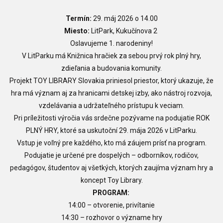
Termín:
29. máj 2026 o 14.00
Miesto:
LitPark, Kukučínova 2
Oslavujeme 1. narodeniny!
V LitParku má Knižnica hračiek za sebou prvý rok plný hry,
zdieľania a budovania komunity.
Projekt TOY LIBRARY Slovakia priniesol priestor, ktorý ukazuje, že
hra má význam aj za hranicami detskej izby, ako nástroj rozvoja,
vzdelávania a udržateľného prístupu k veciam.
Pri príležitosti výročia vás srdečne pozývame na podujatie ROK
PLNÝ HRY, ktoré sa uskutoční 29. mája 2026 v LitParku.
Vstup je voľný pre každého, kto má záujem prísť na program.
Podujatie je určené pre dospelých – odborníkov, rodičov,
pedagógov, študentov aj všetkých, ktorých zaujíma význam hry a
koncept Toy Library.
PROGRAM:
14:00 – otvorenie, privítanie
14:30 – rozhovor o význame hry