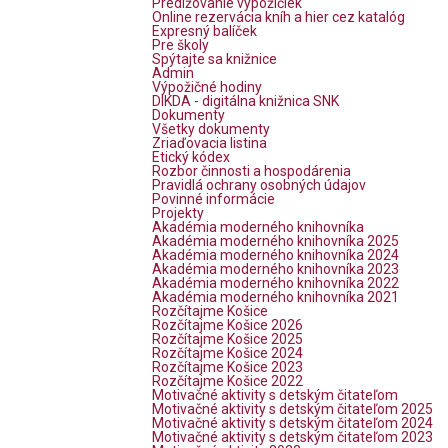
Predlžovanie výpožičiek
Online rezervácia kníh a hier cez katalóg
Expresný balíček
Pre školy
Spýtajte sa knižnice
Admin
Výpožičné hodiny
DIKDA - digitálna knižnica SNK
Dokumenty
Všetky dokumenty
Zriaďovacia listina
Etický kódex
Rozbor činnosti a hospodárenia
Pravidlá ochrany osobných údajov
Povinné informácie
Projekty
Akadémia moderného knihovníka
Akadémia moderného knihovníka 2025
Akadémia moderného knihovníka 2024
Akadémia moderného knihovníka 2023
Akadémia moderného knihovníka 2022
Akadémia moderného knihovníka 2021
Rozčítajme Košice
Rozčítajme Košice 2026
Rozčítajme Košice 2025
Rozčítajme Košice 2024
Rozčítajme Košice 2023
Rozčítajme Košice 2022
Motivačné aktivity s detským čitateľom
Motivačné aktivity s detským čitateľom 2025
Motivačné aktivity s detským čitateľom 2024
Motivačné aktivity s detským čitateľom 2023