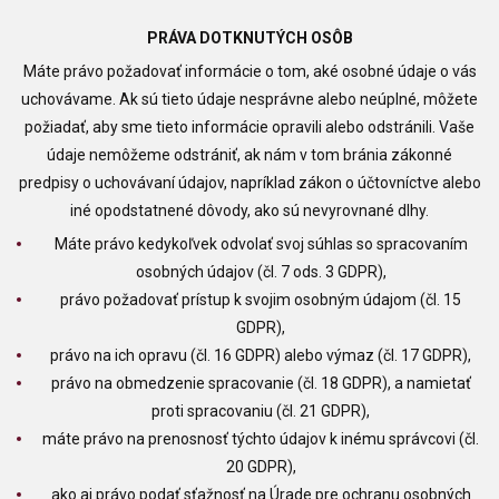
PRÁVA DOTKNUTÝCH OSÔB
Máte právo požadovať informácie o tom, aké osobné údaje o vás
uchovávame. Ak sú tieto údaje nesprávne alebo neúplné, môžete
požiadať, aby sme tieto informácie opravili alebo odstránili. Vaše
údaje nemôžeme odstrániť, ak nám v tom bránia zákonné
predpisy o uchovávaní údajov, napríklad zákon o účtovníctve alebo
iné opodstatnené dôvody, ako sú nevyrovnané dlhy.
Máte právo kedykoľvek odvolať svoj súhlas so spracovaním
osobných údajov (čl. 7 ods. 3 GDPR),
právo požadovať prístup k svojim osobným údajom (čl. 15
GDPR),
právo na ich opravu (čl. 16 GDPR) alebo výmaz (čl. 17 GDPR),
právo na obmedzenie spracovanie (čl. 18 GDPR), a namietať
proti spracovaniu (čl. 21 GDPR),
máte právo na prenosnosť týchto údajov k inému správcovi (čl.
20 GDPR),
ako aj právo podať sťažnosť na Úrade pre ochranu osobných