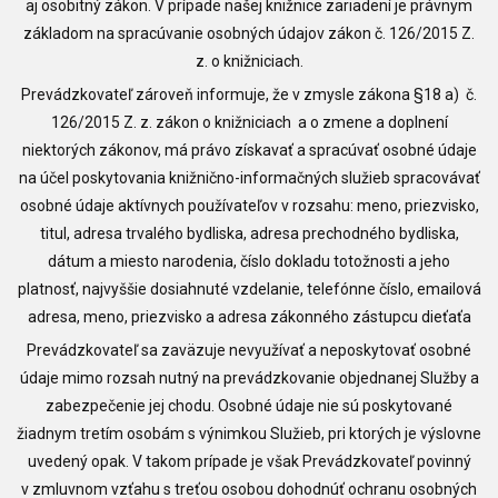
aj osobitný zákon. V prípade našej knižnice zariadení je právnym
základom na spracúvanie osobných údajov zákon č. 126/2015 Z.
z. o knižniciach.
Prevádzkovateľ zároveň informuje, že v zmysle zákona §18 a) č.
126/2015 Z. z. zákon o knižniciach a o zmene a doplnení
niektorých zákonov, má právo získavať a spracúvať osobné údaje
na účel poskytovania knižnično-informačných služieb spracovávať
osobné údaje aktívnych používateľov v rozsahu: meno, priezvisko,
titul, adresa trvalého bydliska, adresa prechodného bydliska,
dátum a miesto narodenia, číslo dokladu totožnosti a jeho
platnosť, najvyššie dosiahnuté vzdelanie, telefónne číslo, emailová
adresa, meno, priezvisko a adresa zákonného zástupcu dieťaťa
Prevádzkovateľ sa zaväzuje nevyužívať a neposkytovať osobné
údaje mimo rozsah nutný na prevádzkovanie objednanej Služby a
zabezpečenie jej chodu. Osobné údaje nie sú poskytované
žiadnym tretím osobám s výnimkou Služieb, pri ktorých je výslovne
uvedený opak. V takom prípade je však Prevádzkovateľ povinný
v zmluvnom vzťahu s treťou osobou dohodnúť ochranu osobných