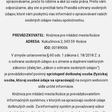
spracovávame, prečo to robíme a aké sú vaše práva. Preto vám
odporúčame, aby ste si prečítali tieto Pravidlá ochrany osobných
údajov, ktoré vám poskytnú viac informácií o spracovávaní vašich
osobných údajov našou spoločnosťou.
PREVÁDZKOVATEĽ:
Knižnica pre mládež mesta Košice
ADRESA:
Kukučínova 2, 043 59 Košice
IČO:
00189006
V zmysle ustanovenia § 60 ods. 1 zákona č. 18/2018 Z. z.
o ochrane osobných údajov a o zmene a doplnení niektorých
zákonov (ďalej len ,,zákon o ochrane osobných údajov“)
je prevádzkovateľ povinný
sprístupniť dotknutej osobe (fyzickej
osobe, ktorej osobné údaje sa spracúvajú)
na svojom webovom
sídle určité informácie.
Knižnica pre mládež mesta Košice je prevádzkovateľom
informačných systémov, v ktorých sa spracúvajú osobné údaje
dotknutých osôb. Za informačný systém je považovaný súbor