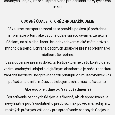
osobných údajov, ktoré sú spracúvané pre dosiahnutie vytýčeného
účelu.
OSOBNÉ ŮDAJE, KTORÉ ZHROMAŽĎUJEME
V záujme transparentnosti tieto pravidlá poskytujú podrobné
informácie o tom, aké osobné údaje spracovávame, za akým
účelom, na ako dlho, komu ich odovzdávame, aké máte práva a
mnoho ďalšieho. Ochrana osobných údajov je pre nás prioritná vo
všetkom, čo robíme.
Vaša dôvera je pre nás dôležitá. Rešpektujeme vašu kontrolu nad
vašimi osobnými údajmi a digitálnym obsahom a je našou prioritou
zabrániť každému neoprávnenému prístupu k nim. Kedykoľvek vás
požiadame o informácie, potrebujeme ich, o viac nežiadame.
Aké osobné údaje od Vás požadujeme?
Spracúvanie osobných údajov je zákonné, ak ich spracúvanie je
nevyhnutné podľa osobitného predpisu; inak povedané, jedným z
možných právnych základov pre spracúvanie osobných údajov je