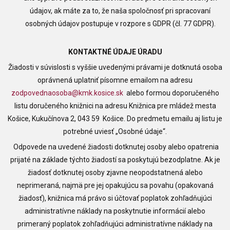
údajov, ak máte za to, že naša spoločnosť pri spracovaní
osobných údajov postupuje v rozpore s GDPR (čl. 77 GDPR).
KONTAKTNÉ ÚDAJE ÚRADU
Žiadosti v súvislosti s vyššie uvedenými právami je dotknutá osoba
oprávnená uplatniť písomne emailom na adresu
zodpovednaosoba@kmk.kosice.sk
alebo formou doporučeného
listu doručeného knižnici na adresu Knižnica pre mládež mesta
Košice, Kukučínova 2, 043 59 Košice. Do predmetu emailu aj listu je
potrebné uviesť „Osobné údaje“.
Odpovede na uvedené žiadosti dotknutej osoby alebo opatrenia
prijaté na základe týchto žiadostí sa poskytujú bezodplatne. Ak je
žiadosť dotknutej osoby zjavne neopodstatnená alebo
neprimeraná, najmä pre jej opakujúcu sa povahu (opakovaná
žiadosť), knižnica má právo si účtovať poplatok zohľadňujúci
administratívne náklady na poskytnutie informácií alebo
primeraný poplatok zohľadňujúci administratívne náklady na