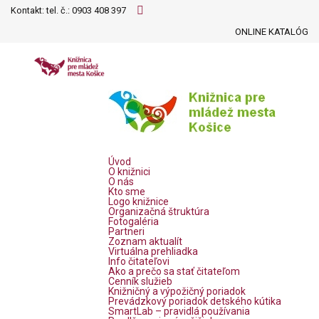
Kontakt: tel. č.:
0903 408 397
ONLINE KATALÓG
Úvod
O knižnici
O nás
Kto sme
Logo knižnice
Organizačná štruktúra
Fotogaléria
Partneri
Zoznam aktualít
Virtuálna prehliadka
Info čitateľovi
Ako a prečo sa stať čitateľom
Cenník služieb
Knižničný a výpožičný poriadok
Prevádzkový poriadok detského kútika
SmartLab – pravidlá používania