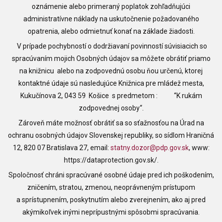
oznámenie alebo primeraný poplatok zohľadňujúci
administratívne náklady na uskutočnenie požadovaného
opatrenia, alebo odmietnuť konať na základe žiadosti.
V prípade pochybností o dodržiavaní povinností súvisiacich so
spracúvaním mojich Osobných údajov sa môžete obrátiť priamo
na knižnicu alebo na zodpovednú osobu ňou určenú, ktorej
kontaktné údaje sú nasledujúce Knižnica pre mládež mesta,
Kukučínova 2, 043 59 Košice s predmetom : “K rukám
zodpovednej osoby“.
Zároveň máte možnosť obrátiť sa so sťažnosťou na Úrad na
ochranu osobných údajov Slovenskej republiky, so sídlom Hraničná
12, 820 07 Bratislava 27, email:
statny.dozor@pdp.gov.sk
, www:
https://dataprotection.gov.sk/.
Spoločnosť chráni spracúvané osobné údaje pred ich poškodením,
zničením, stratou, zmenou, neoprávneným prístupom
a sprístupnením, poskytnutím alebo zverejnením, ako aj pred
akýmikoľvek inými neprípustnými spôsobmi spracúvania.