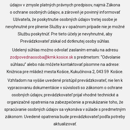
údajov v zmysle platných právnych predpisov, najmä Zákona
o ochrane osobných údajov, a zároveň je povinný informovať
Užívateľa, že poskytnutie osobných údajov tretej osobe je
nevyhnutné pre plnenie Služby a v opačnom prípade nie je možné
Službu poskytnúť. Pre tieto účely je nevyhnutné, aby
Prevádzkovateľ získal od dotknutej osoby súhlas.
Udelený súhlas možno odvolať zaslaním emailu na adresu
zodpovednaosoba@kmk.kosice.sk
s predmetom: “Odvolanie
súhlasu” alebo nás môžete kontaktovať písomne na adrese:
Knižnica pre mládež mesta Košice, Kukučínova 2, 043 59 Košice.
Vzhľadom na vyššie uvedené pristúpil prevádzkovateľ, nie len k
vypracovaniu dokumentácie v súvislosti so zákonom o ochrane
osobných údajov, prevádzkovateľ prijal vhodné technické a
organizačné opatrenia na zabezpečenie a preukázanie toho, že
spracúvanie osobných údajov sa vykonáva v súlade s predmetným
zákonom. Uvedené opatrenia bude prevádzkovateľ podľa potreby
aktualizovať.