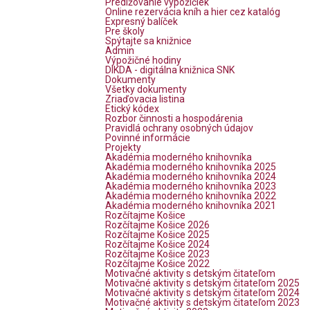
Predlžovanie výpožičiek
Online rezervácia kníh a hier cez katalóg
Expresný balíček
Pre školy
Spýtajte sa knižnice
Admin
Výpožičné hodiny
DIKDA - digitálna knižnica SNK
Dokumenty
Všetky dokumenty
Zriaďovacia listina
Etický kódex
Rozbor činnosti a hospodárenia
Pravidlá ochrany osobných údajov
Povinné informácie
Projekty
Akadémia moderného knihovníka
Akadémia moderného knihovníka 2025
Akadémia moderného knihovníka 2024
Akadémia moderného knihovníka 2023
Akadémia moderného knihovníka 2022
Akadémia moderného knihovníka 2021
Rozčítajme Košice
Rozčítajme Košice 2026
Rozčítajme Košice 2025
Rozčítajme Košice 2024
Rozčítajme Košice 2023
Rozčítajme Košice 2022
Motivačné aktivity s detským čitateľom
Motivačné aktivity s detským čitateľom 2025
Motivačné aktivity s detským čitateľom 2024
Motivačné aktivity s detským čitateľom 2023