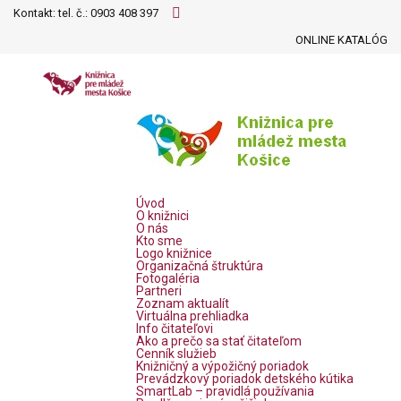
Kontakt: tel. č.:
0903 408 397
ONLINE KATALÓG
Úvod
O knižnici
O nás
Kto sme
Logo knižnice
Organizačná štruktúra
Fotogaléria
Partneri
Zoznam aktualít
Virtuálna prehliadka
Info čitateľovi
Ako a prečo sa stať čitateľom
Cenník služieb
Knižničný a výpožičný poriadok
Prevádzkový poriadok detského kútika
SmartLab – pravidlá používania