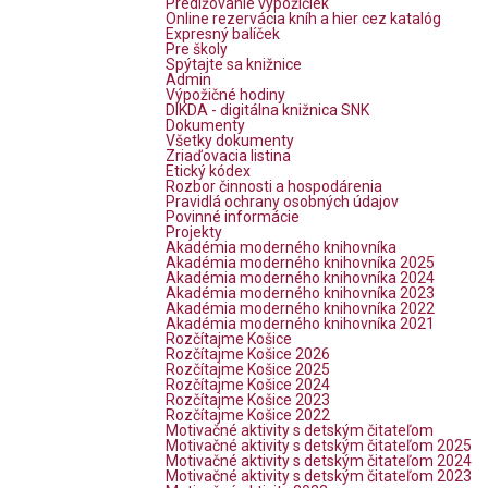
Predlžovanie výpožičiek
Online rezervácia kníh a hier cez katalóg
Expresný balíček
Pre školy
Spýtajte sa knižnice
Admin
Výpožičné hodiny
DIKDA - digitálna knižnica SNK
Dokumenty
Všetky dokumenty
Zriaďovacia listina
Etický kódex
Rozbor činnosti a hospodárenia
Pravidlá ochrany osobných údajov
Povinné informácie
Projekty
Akadémia moderného knihovníka
Akadémia moderného knihovníka 2025
Akadémia moderného knihovníka 2024
Akadémia moderného knihovníka 2023
Akadémia moderného knihovníka 2022
Akadémia moderného knihovníka 2021
Rozčítajme Košice
Rozčítajme Košice 2026
Rozčítajme Košice 2025
Rozčítajme Košice 2024
Rozčítajme Košice 2023
Rozčítajme Košice 2022
Motivačné aktivity s detským čitateľom
Motivačné aktivity s detským čitateľom 2025
Motivačné aktivity s detským čitateľom 2024
Motivačné aktivity s detským čitateľom 2023