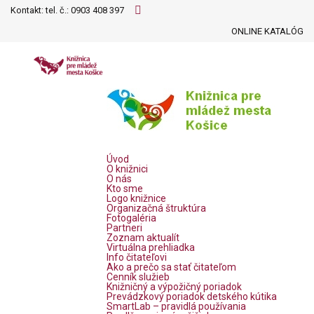
Kontakt: tel. č.:
0903 408 397
ONLINE KATALÓG
Úvod
O knižnici
O nás
Kto sme
Logo knižnice
Organizačná štruktúra
Fotogaléria
Partneri
Zoznam aktualít
Virtuálna prehliadka
Info čitateľovi
Ako a prečo sa stať čitateľom
Cenník služieb
Knižničný a výpožičný poriadok
Prevádzkový poriadok detského kútika
SmartLab – pravidlá používania