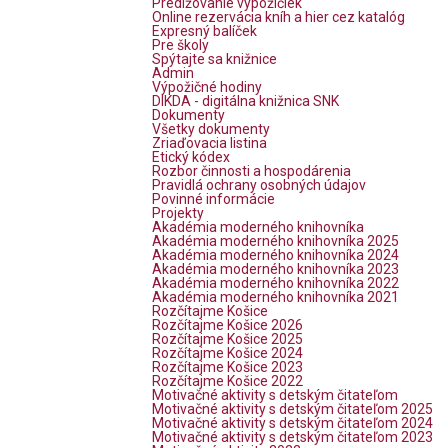
Predlžovanie výpožičiek
Online rezervácia kníh a hier cez katalóg
Expresný balíček
Pre školy
Spýtajte sa knižnice
Admin
Výpožičné hodiny
DIKDA - digitálna knižnica SNK
Dokumenty
Všetky dokumenty
Zriaďovacia listina
Etický kódex
Rozbor činnosti a hospodárenia
Pravidlá ochrany osobných údajov
Povinné informácie
Projekty
Akadémia moderného knihovníka
Akadémia moderného knihovníka 2025
Akadémia moderného knihovníka 2024
Akadémia moderného knihovníka 2023
Akadémia moderného knihovníka 2022
Akadémia moderného knihovníka 2021
Rozčítajme Košice
Rozčítajme Košice 2026
Rozčítajme Košice 2025
Rozčítajme Košice 2024
Rozčítajme Košice 2023
Rozčítajme Košice 2022
Motivačné aktivity s detským čitateľom
Motivačné aktivity s detským čitateľom 2025
Motivačné aktivity s detským čitateľom 2024
Motivačné aktivity s detským čitateľom 2023