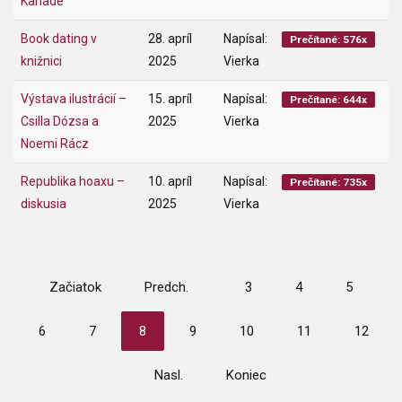
Kanade
Book dating v
28. apríl
Napísal:
Prečítané: 576x
knižnici
2025
Vierka
Výstava ilustrácií –
15. apríl
Napísal:
Prečítané: 644x
Csilla Dózsa a
2025
Vierka
Noemi Rácz
Republika hoaxu –
10. apríl
Napísal:
Prečítané: 735x
diskusia
2025
Vierka
Začiatok
Predch.
3
4
5
6
7
8
9
10
11
12
Nasl.
Koniec