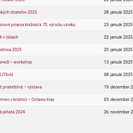
ských čitateľov 2025
28. január 2025
nové priania knižnici k 70. výročiu vzniku
23. január 2025
 v číslach
22. január 2025
ižnica 2025
20. január 2025
sneží – workshop
13. január 2025
LITkvíz
08. január 2025
 priateľstvá – výstava
19. december 
ec v knižnici – Octavio Irias
03. december 
á piňata 2024
26. november 