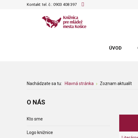
Kontakt: tel. č.:
0903 408 397
ÚVOD
Nachádzate sa tu:
Hlavná stránka
Zoznam aktualít
O
NÁS
Kto sme
Logo knižnice
Literárn