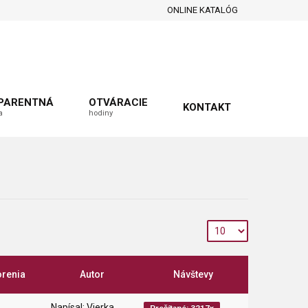
ONLINE KATALÓG
PARENTNÁ
OTVÁRACIE
KONTAKT
a
hodiny
orenia
Autor
Návštevy
Napísal: Vierka