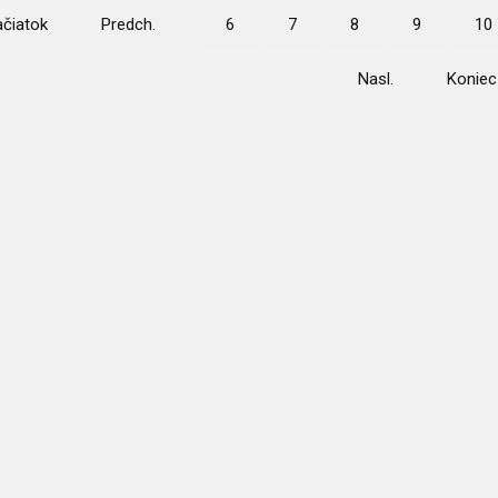
čiatok
Predch.
6
7
8
9
10
Nasl.
Koniec