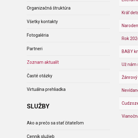
Organizačná štruktúra
Kráľ det
Všetky kontakty
Narodeni
Fotogaléria
Rok 2024
Partneri
BABY kn
Zoznam aktualít
Už nám 
Časté otázky
Žánrový 
Virtuálna prehliadka
Nevídané
Cudzozem
SLUŽBY
Vianočn
Ako a prečo sa stať čitateľom
Cenník služieb