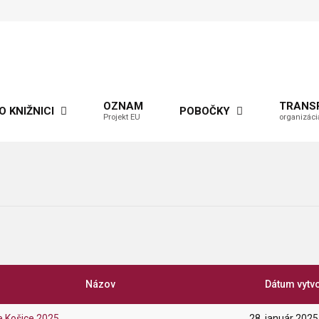
OZNAM
TRANS
O KNIŽNICI
POBOČKY
Projekt EU
organizáci
Názov
Dátum vytv
e Košice 2025
28. január 2025