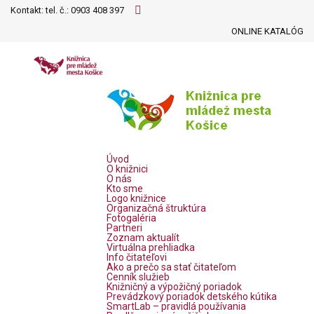
Kontakt: tel. č.:
0903 408 397
ONLINE KATALÓG
Úvod
O knižnici
O nás
Kto sme
Logo knižnice
Organizačná štruktúra
Fotogaléria
Partneri
Zoznam aktualít
Virtuálna prehliadka
Info čitateľovi
Ako a prečo sa stať čitateľom
Cenník služieb
Knižničný a výpožičný poriadok
Prevádzkový poriadok detského kútika
SmartLab – pravidlá používania