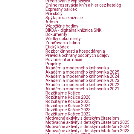
Predlžovanie výpožičiek
Online rezervácia kníh a hier cez katalóg
Expresný balíček
Pre školy
Spýtajte sa knižnice
Admin
Výpožičné hodiny
DIKDA - digitálna knižnica SNK
Dokumenty
Všetky dokumenty
Zriaďovacia listina
Etický kódex
Rozbor činnosti a hospodárenia
Pravidlá ochrany osobných údajov
Povinné informácie
Projekty
Akadémia moderného knihovníka
Akadémia moderného knihovníka 2025
Akadémia moderného knihovníka 2024
Akadémia moderného knihovníka 2023
Akadémia moderného knihovníka 2022
Akadémia moderného knihovníka 2021
Rozčítajme Košice
Rozčítajme Košice 2026
Rozčítajme Košice 2025
Rozčítajme Košice 2024
Rozčítajme Košice 2023
Rozčítajme Košice 2022
Motivačné aktivity s detským čitateľom
Motivačné aktivity s detským čitateľom 2025
Motivačné aktivity s detským čitateľom 2024
Motivačné aktivity s detským čitateľom 2023