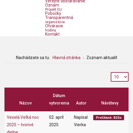
Verejné obstarávanie
Oznam
Projekt EU
Pobočky
Transparentná
organizácia
Otváracie
hodiny
Kontakt
Nachádzate sa tu:
Hlavná stránka
Zoznam aktualít
Dátum
Názov
vytvorenia
Autor
Návštevy
Veselá Veľká noc
02. apríl
Napísal:
Prečítané: 825x
2025 – tvorivé
2025
Vierka
dielne