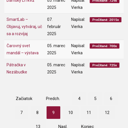
Dámsky LITkvíz
05. marec
Napísal:
Prečítané: 729x
2025
Vierka
SmartLab –
07.
Napísal:
Prečítané: 2015x
Objavuj, vytváraj, uč
február
Vierka
sa a rozvíjaj
2025
Čarovný svet
05. marec
Napísal:
Prečítané: 700x
mandál – výstava
2025
Vierka
Pátračka v
05. marec
Napísal:
Prečítané: 725x
Nezábudke
2025
Vierka
Začiatok
Predch.
4
5
6
7
8
9
10
11
12
13
Nasl.
Koniec