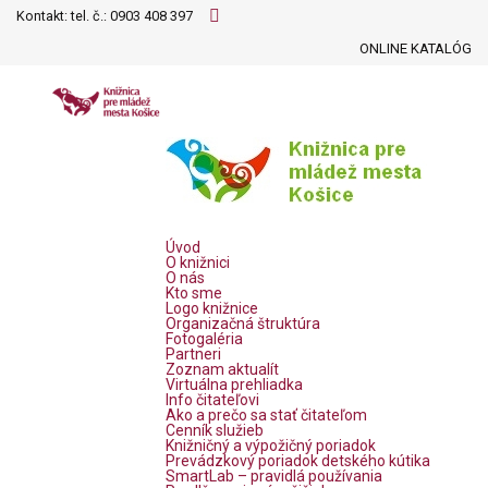
Kontakt: tel. č.:
0903 408 397
ONLINE KATALÓG
Úvod
O knižnici
O nás
Kto sme
Logo knižnice
Organizačná štruktúra
Fotogaléria
Partneri
Zoznam aktualít
Virtuálna prehliadka
Info čitateľovi
Ako a prečo sa stať čitateľom
Cenník služieb
Knižničný a výpožičný poriadok
Prevádzkový poriadok detského kútika
SmartLab – pravidlá používania