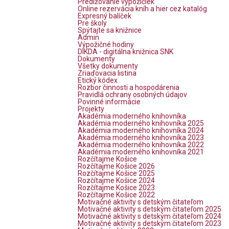
Predlžovanie výpožičiek
Online rezervácia kníh a hier cez katalóg
Expresný balíček
Pre školy
Spýtajte sa knižnice
Admin
Výpožičné hodiny
DIKDA - digitálna knižnica SNK
Dokumenty
Všetky dokumenty
Zriaďovacia listina
Etický kódex
Rozbor činnosti a hospodárenia
Pravidlá ochrany osobných údajov
Povinné informácie
Projekty
Akadémia moderného knihovníka
Akadémia moderného knihovníka 2025
Akadémia moderného knihovníka 2024
Akadémia moderného knihovníka 2023
Akadémia moderného knihovníka 2022
Akadémia moderného knihovníka 2021
Rozčítajme Košice
Rozčítajme Košice 2026
Rozčítajme Košice 2025
Rozčítajme Košice 2024
Rozčítajme Košice 2023
Rozčítajme Košice 2022
Motivačné aktivity s detským čitateľom
Motivačné aktivity s detským čitateľom 2025
Motivačné aktivity s detským čitateľom 2024
Motivačné aktivity s detským čitateľom 2023