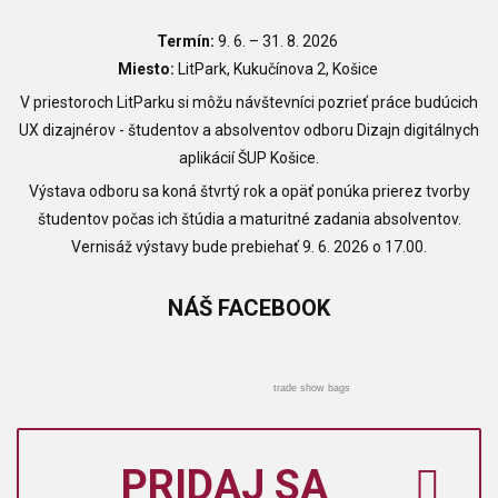
Termín:
9
. 6.
– 31. 8. 2026
Miesto:
LitPark, Kukučínova 2, Košice
V priestoroch LitParku si môžu návštevníci pozrieť práce budúcich
UX dizajnérov - študentov a absolventov odboru Dizajn digitálnych
aplikácií ŠUP Košice.
Výstava odboru sa koná štvrtý rok a opäť ponúka prierez tvorby
študentov počas ich štúdia a maturitné zadania absolventov.
Vernisáž výstavy bude prebiehať 9. 6. 2026 o 17.00.
NÁŠ
FACEBOOK
trade show bags
PRIDAJ SA