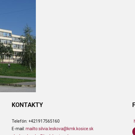
KONTAKTY
Telefón:
+421917565160
E-mail:
mailto:
silvia.leskova@kmk.kosice.sk