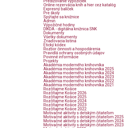
Predlžovanie výpožičiek
Online rezervácia kníh a hier cez katalóg
Expresný balíček
Pre školy
Spýtajte sa knižnice
Admin
Výpožičné hodiny
DIKDA - digitálna knižnica SNK
Dokumenty
Všetky dokumenty
Zriaďovacia listina
Etický kódex
Rozbor činnosti a hospodárenia
Pravidlá ochrany osobných údajov
Povinné informácie
Projekty
Akadémia moderného knihovníka
Akadémia moderného knihovníka 2025
Akadémia moderného knihovníka 2024
Akadémia moderného knihovníka 2023
Akadémia moderného knihovníka 2022
Akadémia moderného knihovníka 2021
Rozčítajme Košice
Rozčítajme Košice 2026
Rozčítajme Košice 2025
Rozčítajme Košice 2024
Rozčítajme Košice 2023
Rozčítajme Košice 2022
Motivačné aktivity s detským čitateľom
Motivačné aktivity s detským čitateľom 2025
Motivačné aktivity s detským čitateľom 2024
Motivačné aktivity s detským čitateľom 2023