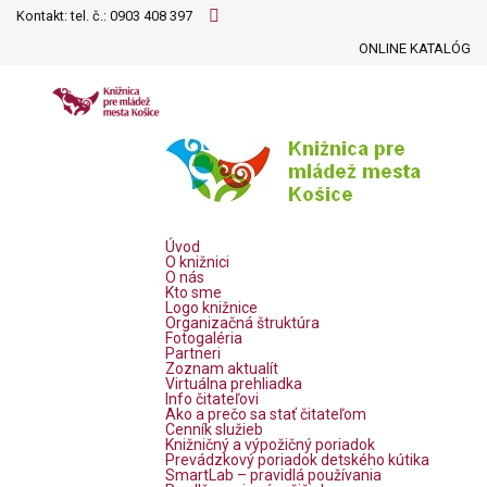
Kontakt: tel. č.:
0903 408 397
ONLINE KATALÓG
Úvod
O knižnici
O nás
Kto sme
Logo knižnice
Organizačná štruktúra
Fotogaléria
Partneri
Zoznam aktualít
Virtuálna prehliadka
Info čitateľovi
Ako a prečo sa stať čitateľom
Cenník služieb
Knižničný a výpožičný poriadok
Prevádzkový poriadok detského kútika
SmartLab – pravidlá používania