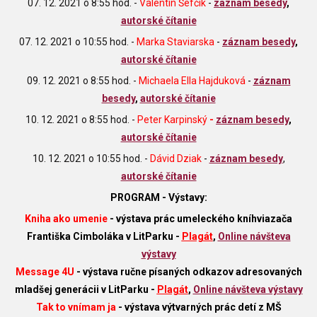
07. 12. 2021 o 8:55 hod. -
Valentín Šefčík
-
záznam besedy
,
autorské čítanie
07. 12. 2021 o 10:55 hod. -
Marka Staviarska
-
záznam besedy
,
autorské čítanie
09. 12. 2021 o 8:55 hod. -
Michaela Ella Hajduková
-
záznam
besedy
,
autorské čítanie
10. 12. 2021 o 8:55 hod. -
Peter Karpinský
-
záznam besedy
,
autorské čítanie
10. 12. 2021 o 10:55 hod. -
Dávid Dziak
-
záznam besedy
,
autorské čítanie
PROGRAM - Výstavy:
Kniha ako umenie
- výstava prác umeleckého kníhviazača
Františka Cimboláka v LitParku -
Plagát
,
Online návšteva
výstavy
Message 4U
- výstava ručne písaných odkazov adresovaných
mladšej generácii v LitParku -
Plagát
,
Online návšteva výstavy
Tak to vnímam ja
- výstava výtvarných prác detí z MŠ