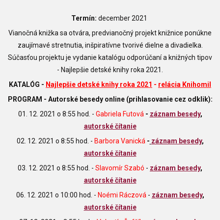
Termín:
december 2021
Vianočná knižka sa otvára, predvianočný projekt knižnice ponúkne
zaujímavé stretnutia, inšpiratívne tvorivé dielne a divadielka.
Súčasťou projektu je vydanie katalógu odporúčaní a knižných tipov
- Najlepšie detské knihy roka 2021.
KATALÓG -
Najlepšie detské knihy roka 2021
-
relácia Knihomil
PROGRAM - Autorské besedy online (prihlasovanie cez odklik):
01. 12. 2021 o 8:55 hod. -
Gabriela Futová
-
záznam besedy
,
autorské čítanie
02. 12. 2021 o 8:55 hod. -
Barbora Vanická
-
záznam besedy
,
autorské čítanie
03. 12. 2021 o 8:55 hod. -
Slavomír Szabó
-
záznam besedy
,
autorské čítanie
06. 12. 2021 o 10:00 hod. -
Noémi Ráczová
-
záznam besedy
,
autorské čítanie