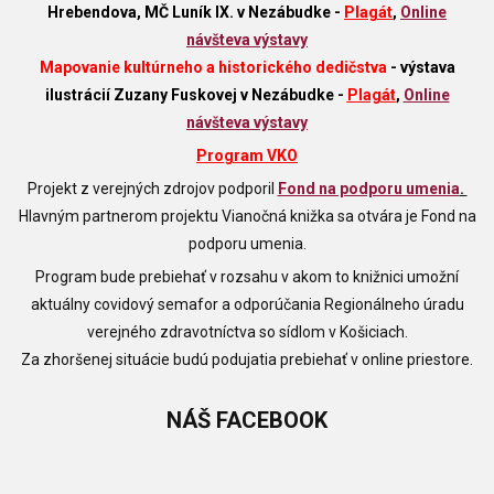
Hrebendova, MČ Luník IX. v Nezábudke -
Plagát
,
Online
návšteva výstavy
Mapovanie kultúrneho a historického dedičstva
- výstava
ilustrácií Zuzany Fuskovej v Nezábudke -
Plagát
,
Online
návšteva výstavy
Program VKO
Projekt z verejných zdrojov podporil
Fond na podporu umenia
.
Hlavným partnerom projektu Vianočná knižka sa otvára je Fond na
podporu umenia.
Program bude prebiehať v rozsahu v akom to knižnici umožní
aktuálny covidový semafor a odporúčania Regionálneho úradu
verejného zdravotníctva so sídlom v Košiciach.
Za zhoršenej situácie budú podujatia prebiehať v online priestore.
NÁŠ
FACEBOOK