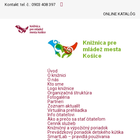
Kontakt: tel. č.:
0903 408 397
ONLINE KATALÓG
Úvod
O knižnici
O nás
Kto sme
Logo knižnice
Organizačná štruktúra
Fotogaléria
Partneri
Zoznam aktualít
Virtuálna prehliadka
Info čitateľovi
Ako a prečo sa stať čitateľom
Cenník služieb
Knižničný a výpožičný poriadok
Prevádzkový poriadok detského kútika
SmartLab – pravidlá používania