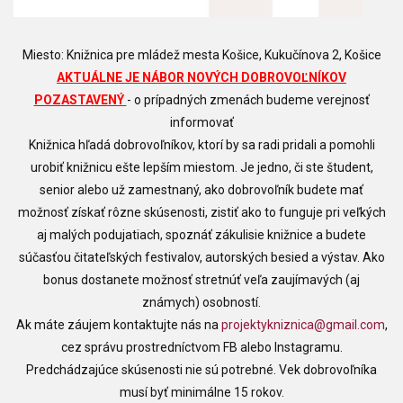
Miesto: Knižnica pre mládež mesta Košice, Kukučínova 2, Košice
AKTUÁLNE JE NÁBOR NOVÝCH DOBROVOĽNÍKOV
POZASTAVENÝ
- o prípadných zmenách budeme verejnosť
informovať
Knižnica hľadá dobrovoľníkov, ktorí by sa radi pridali a pomohli
urobiť knižnicu ešte lepším miestom. Je jedno, či ste študent,
senior alebo už zamestnaný, ako dobrovoľník budete mať
možnosť získať rôzne skúsenosti, zistiť ako to funguje pri veľkých
aj malých podujatiach, spoznáť zákulisie knižnice a budete
súčasťou čitateľských festivalov, autorských besied a výstav. Ako
bonus dostanete možnosť stretnúť veľa zaujímavých (aj
známych) osobností.
Ak máte záujem kontaktujte nás na
projektykniznica@gmail.com
,
cez správu prostredníctvom FB alebo Instagramu.
Predchádzajúce skúsenosti nie sú potrebné. Vek dobrovoľníka
musí byť minimálne 15 rokov.