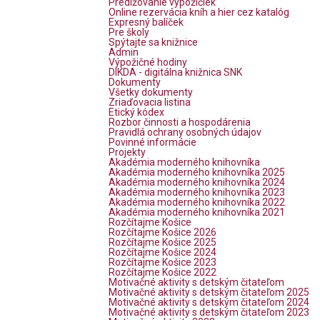
Predlžovanie výpožičiek
Online rezervácia kníh a hier cez katalóg
Expresný balíček
Pre školy
Spýtajte sa knižnice
Admin
Výpožičné hodiny
DIKDA - digitálna knižnica SNK
Dokumenty
Všetky dokumenty
Zriaďovacia listina
Etický kódex
Rozbor činnosti a hospodárenia
Pravidlá ochrany osobných údajov
Povinné informácie
Projekty
Akadémia moderného knihovníka
Akadémia moderného knihovníka 2025
Akadémia moderného knihovníka 2024
Akadémia moderného knihovníka 2023
Akadémia moderného knihovníka 2022
Akadémia moderného knihovníka 2021
Rozčítajme Košice
Rozčítajme Košice 2026
Rozčítajme Košice 2025
Rozčítajme Košice 2024
Rozčítajme Košice 2023
Rozčítajme Košice 2022
Motivačné aktivity s detským čitateľom
Motivačné aktivity s detským čitateľom 2025
Motivačné aktivity s detským čitateľom 2024
Motivačné aktivity s detským čitateľom 2023