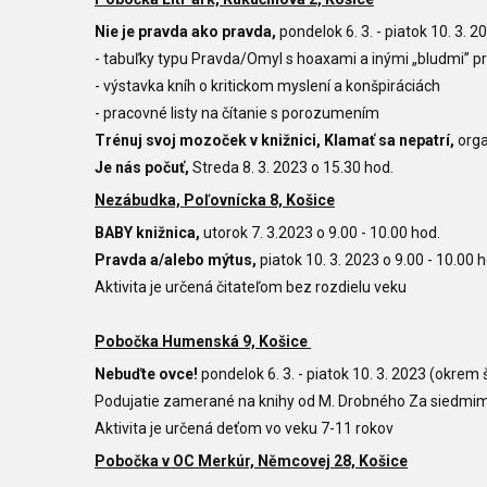
Nie je pravda ako pravda,
pondelok 6. 3. - piatok 10. 3.
- tabuľky typu Pravda/Omyl s hoaxami a inými „bludmi” pr
-
výstavka kníh o kritickom myslení a konšpiráciách
-
pracovné listy na čítanie s porozumením
Trénuj svoj mozoček v knižnici, Klamať sa nepatrí,
org
Je nás počuť,
Streda 8. 3. 2023 o 15.30
hod.
Nezábudka, Poľovnícka 8, Košice
BABY knižnica,
utorok 7. 3.2023 o 9.00 - 10.00 hod.
Pravda a/alebo mýtus,
piatok 10. 3. 2023 o 9.00 - 10.00
h
Aktivita je určená čitateľom bez rozdielu veku
Pobočka Humenská 9, Košice
Nebuďte ovce!
p
ondelok 6. 3. - piatok 10. 3. 2023 (okrem 
Podujatie zamerané na knihy od M. Drobného Za siedmimi 
Aktivita je určená deťom vo veku 7-11 rokov
Pobočka v OC Merkúr, Němcovej 28, Košice