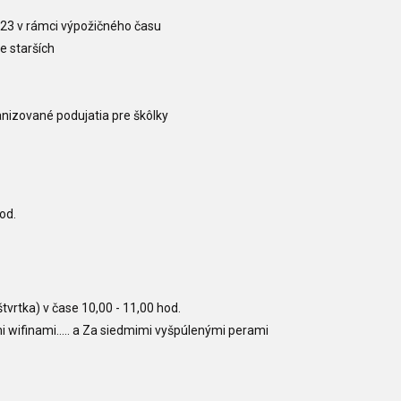
 2023 v rámci výpožičného času
e starších
anizované podujatia pre škôlky
od.
štvrtka) v čase 10,00 - 11,00 hod.
wifinami..... a Za siedmimi vyšpúlenými perami