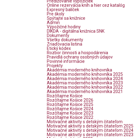
Predlžovanie výpožičiek
Online rezervácia kníh a hier cez katalóg
Expresný balíček
Pre školy
Spýtajte sa knižnice
Admin
Výpožičné hodiny
DIKDA - digitálna knižnica SNK
Dokumenty
Všetky dokumenty
Zriaďovacia listina
Etický kódex
Rozbor činnosti a hospodárenia
Pravidlá ochrany osobných údajov
Povinné informácie
Projekty
Akadémia moderného knihovníka
Akadémia moderného knihovníka 2025
Akadémia moderného knihovníka 2024
Akadémia moderného knihovníka 2023
Akadémia moderného knihovníka 2022
Akadémia moderného knihovníka 2021
Rozčítajme Košice
Rozčítajme Košice 2026
Rozčítajme Košice 2025
Rozčítajme Košice 2024
Rozčítajme Košice 2023
Rozčítajme Košice 2022
Motivačné aktivity s detským čitateľom
Motivačné aktivity s detským čitateľom 2025
Motivačné aktivity s detským čitateľom 2024
Motivačné aktivity s detským čitateľom 2023