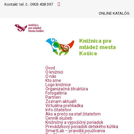
Kontakt: tel. č.:
0903 408 397
ONLINE KATALÓG
Úvod
O knižnici
O nás
Kto sme
Logo knižnice
Organizačná štruktúra
Fotogaléria
Partneri
Zoznam aktualít
Virtuálna prehliadka
Info čitateľovi
Ako a prečo sa stať čitateľom
Cenník služieb
Knižničný a výpožičný poriadok
Prevádzkový poriadok detského kútika
SmartLab – pravidlá používania