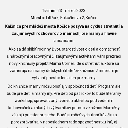
Termín:
23. marec 2023
Miesto:
LitPark, Kukučínova 2, Košice
Knižnica pre mládež mesta Košice pozýva na cyklus stretnutí a
zaujímavých rozhovorov o mamách, pre mamy a hlavne
s mamami.
Ako sa dá skĺbiť rodinný život, starostlivosť o deti a domácnosť
s náročnými pracovnými či záujmovými aktivitami vám prezradí
nový knižničný projekt Mama Corner. Ide o stretnutia, ktoré sa
zamerajú na mamy detských čitateľov knižnice. Zámerom je
vytvoriť priestor len a len pre mamy.
Do knižnice mamy môžu prísť aj v spoločnosti detí. Program ale
bude pre deti a mamy iný. Pre deti od päť rokov to bude literárny
workshop, sprevádzaný tvorivou aktivitou pod vedením
knihovničiek a mladých výtvarníkov priamo v knižnici. Mamičky
získajú priestor pre seba. Budú si môcť vychutnať kávičku a
porozprávať sa, v neposlednom rade spoznať hostku inú, aj