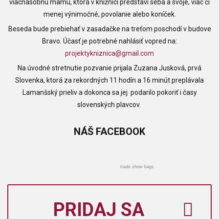
viacnásobnú mamu, ktorá v knižnici predstaví seba a svoje, viac či
menej výnimočné, povolanie alebo koníček.
Beseda bude prebiehať v zasadačke na treťom poschodí v budove
Bravo. Účasť je potrebné nahlásiť vopred na:
projektykniznica@gmail.com
Na úvodné stretnutie pozvanie prijala
Zuzana Jusková,
prvá
Slovenka, ktorá za rekordných 11 hodín a 16 minút preplávala
Lamanšský prieliv a dokonca sa jej podarilo pokoriť i časy
slovenských plavcov.
NÁŠ
FACEBOOK
trade show bags
PRIDAJ SA