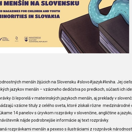
rodnostných menšín žijúcich na Slovensku #slovo#jazyk#kniha. Jej cieľ
ských jazykov menšín – vzácneho dedičstva po predkoch, súčasti ich ide
právky či leporelá v materinských jazykoch menšín, aj preklady v slovenč
hádzajú vzácne tituly z celého sveta, ktoré získali rôzne medzinárodné
úkame 14 panelov s úryvkom rozprávky v slovenčine, angličtine a jazyk
návštevník nájde podrobnejšie informácie aj text rozprávky.
ovaná rozprávkami menšín a pexeso s ilustráciami z rozprávok národnos