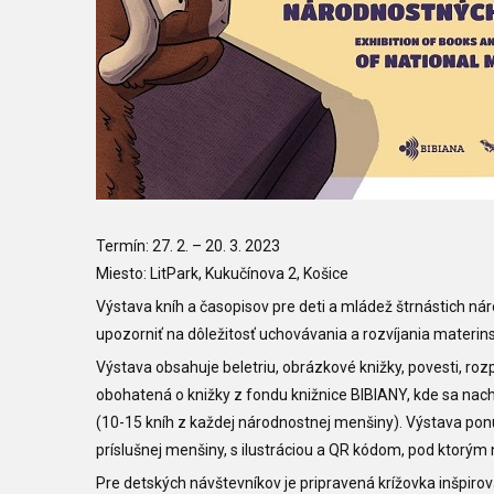
Termín: 27. 2.
–
20. 3. 2023
Miesto: LitPark, Kukučínova 2, Košice
Výstava kníh a časopisov pre deti a mládež štrnástich ná
upozorniť na dôležitosť uchovávania a rozvíjania materin
Výstava obsahuje beletriu, obrázkové knižky, povesti, roz
obohatená o knižky z fondu knižnice BIBIANY, kde sa nac
(10-15 kníh z každej národnostnej menšiny). Výstava pon
príslušnej menšiny, s ilustráciou a QR kódom, pod ktorým 
Pre detských návštevníkov je pripravená krížovka inšpir