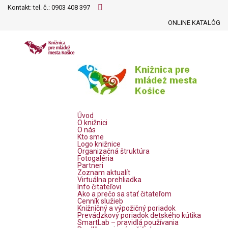
Kontakt: tel. č.:
0903 408 397
ONLINE KATALÓG
Úvod
O knižnici
O nás
Kto sme
Logo knižnice
Organizačná štruktúra
Fotogaléria
Partneri
Zoznam aktualít
Virtuálna prehliadka
Info čitateľovi
Ako a prečo sa stať čitateľom
Cenník služieb
Knižničný a výpožičný poriadok
Prevádzkový poriadok detského kútika
SmartLab – pravidlá používania