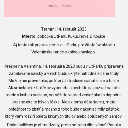
Termín:
14. február 2023
Miesto:
pobočka LitPark, Kukučínova 2, Košice
Aj tento rok pripravujeme v LitParku pre čitateľov aktivitu
Valentínske rande s knihou naslepo.
Presne na Valentína, 14. februára 2023 budú v LitParku pripravené
zamilované balíčky a v nich budú ukryté náhodné knižné tituly.
Možno nie práve také, po ktorých tradične siahate, ale o to ide.
Ak si niektorý z balíčkov vyberiete a necháte sa pozvať na toto
rande s knihou naslepo, nemôžete vopred vedieť ako to dopadne,
presne ako to býva v láske. Ale ak tomu dáte šancu, máte
príležitosť to zistiť a možno z toho bude nakoniec milý zážitok,
ktorý vám rozšíri paletu knižných titulov alebo obľúbených žánrov.
Počet balíčkov je obmedzený, preto netreba dlho váhať. Ponuka