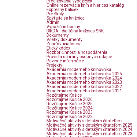
Predlžovanie výpožičiek
Online rezervácia kníh a hier cez katalóg
Expresný balíček
Pre školy
Spýtajte sa knižnice
Admin
Výpožičné hodiny
DIKDA - digitálna knižnica SNK
Dokumenty
Všetky dokumenty
Zriaďovacia listina
Etický kódex
Rozbor činnosti a hospodárenia
Pravidlá ochrany osobných údajov
Povinné informácie
Projekty
Akadémia moderného knihovníka
Akadémia moderného knihovníka 2025
Akadémia moderného knihovníka 2024
Akadémia moderného knihovníka 2023
Akadémia moderného knihovníka 2022
Akadémia moderného knihovníka 2021
Rozčítajme Košice
Rozčítajme Košice 2026
Rozčítajme Košice 2025
Rozčítajme Košice 2024
Rozčítajme Košice 2023
Rozčítajme Košice 2022
Motivačné aktivity s detským čitateľom
Motivačné aktivity s detským čitateľom 2025
Motivačné aktivity s detským čitateľom 2024
Motivačné aktivity s detským čitateľom 2023