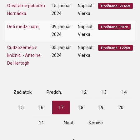
Otvárame pobočku
15. január
Napísal:
Prečítané: 2165x
Hornádka
2024
Vierka
Deti medzi nami
09. január
Napísal:
Prečítané: 907x
2024
Vierka
Cudzozemec v
05. január
Napísal:
Prečítané: 1225x
knižnici - Antoine
2024
Vierka
De Hertogh
Začiatok
Predch.
12
13
14
15
16
17
18
19
20
21
Nasl.
Koniec