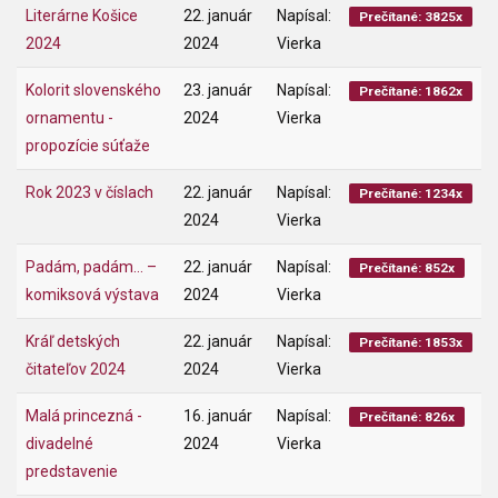
Literárne Košice
22. január
Napísal:
Prečítané: 3825x
2024
2024
Vierka
Kolorit slovenského
23. január
Napísal:
Prečítané: 1862x
ornamentu -
2024
Vierka
propozície súťaže
Rok 2023 v číslach
22. január
Napísal:
Prečítané: 1234x
2024
Vierka
Padám, padám... –
22. január
Napísal:
Prečítané: 852x
komiksová výstava
2024
Vierka
Kráľ detských
22. január
Napísal:
Prečítané: 1853x
čitateľov 2024
2024
Vierka
Malá princezná -
16. január
Napísal:
Prečítané: 826x
divadelné
2024
Vierka
predstavenie