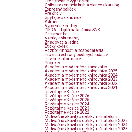
Predlžovanie výpožičiek
Online rezervácia kníh a hier cez katalóg
Expresný balíček
Pre školy
Spýtajte sa knižnice
Admin
Výpožičné hodiny
DIKDA - digitálna knižnica SNK
Dokumenty
Všetky dokumenty
Zriaďovacia listina
Etický kódex
Rozbor činnosti a hospodárenia
Pravidlá ochrany osobných údajov
Povinné informácie
Projekty
Akadémia moderného knihovníka
Akadémia moderného knihovníka 2025
Akadémia moderného knihovníka 2024
Akadémia moderného knihovníka 2023
Akadémia moderného knihovníka 2022
Akadémia moderného knihovníka 2021
Rozčítajme Košice
Rozčítajme Košice 2026
Rozčítajme Košice 2025
Rozčítajme Košice 2024
Rozčítajme Košice 2023
Rozčítajme Košice 2022
Motivačné aktivity s detským čitateľom
Motivačné aktivity s detským čitateľom 2025
Motivačné aktivity s detským čitateľom 2024
Motivačné aktivity s detským čitateľom 2023