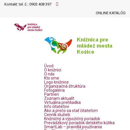
Kontakt: tel. č.:
0903 408 397
ONLINE KATALÓG
Úvod
O knižnici
O nás
Kto sme
Logo knižnice
Organizačná štruktúra
Fotogaléria
Partneri
Zoznam aktualít
Virtuálna prehliadka
Info čitateľovi
Ako a prečo sa stať čitateľom
Cenník služieb
Knižničný a výpožičný poriadok
Prevádzkový poriadok detského kútika
SmartLab – pravidlá používania