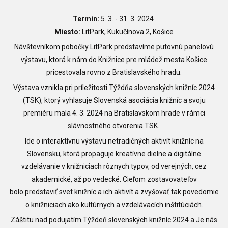
Termín:
5. 3. - 31. 3. 2024
Miesto:
LitPark, Kukučínova 2, Košice
Návštevníkom pobočky LitPark predstavíme putovnú panelovú
výstavu, ktorá k nám do Knižnice pre mládež mesta Košice
pricestovala rovno z Bratislavského hradu
.
Výstava
vznikla pri príležitosti Týždňa slovenských knižníc 2024
(TSK), ktorý vyhlasuje Slovenská asociácia knižníc a svoju
premiéru mala
4. 3. 2024 na Bratislavskom hrade v rámci
slávnostného otvorenia TSK.
Ide o
interaktívnu výstavu netradičných aktivít knižníc na
Slovensku, ktorá propaguje kreatívne dielne a digitálne
vzdelávanie v knižniciach rôznych typov, od verejných, cez
akademické, až po vedecké. Cieľom zostavovateľov
bolo
predstaviť svet knižníc a ich aktivít a
zvyšovať tak povedomie
o knižniciach ako kultúrnych a vzdelávacích inštitúciách.
Záštitu nad podujatím Týždeň slovenských knižníc 2024 a Je nás