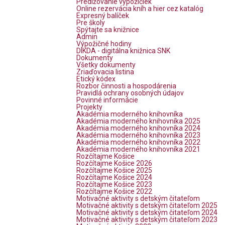
Predlžovanie výpožičiek
Online rezervácia kníh a hier cez katalóg
Expresný balíček
Pre školy
Spýtajte sa knižnice
Admin
Výpožičné hodiny
DIKDA - digitálna knižnica SNK
Dokumenty
Všetky dokumenty
Zriaďovacia listina
Etický kódex
Rozbor činnosti a hospodárenia
Pravidlá ochrany osobných údajov
Povinné informácie
Projekty
Akadémia moderného knihovníka
Akadémia moderného knihovníka 2025
Akadémia moderného knihovníka 2024
Akadémia moderného knihovníka 2023
Akadémia moderného knihovníka 2022
Akadémia moderného knihovníka 2021
Rozčítajme Košice
Rozčítajme Košice 2026
Rozčítajme Košice 2025
Rozčítajme Košice 2024
Rozčítajme Košice 2023
Rozčítajme Košice 2022
Motivačné aktivity s detským čitateľom
Motivačné aktivity s detským čitateľom 2025
Motivačné aktivity s detským čitateľom 2024
Motivačné aktivity s detským čitateľom 2023