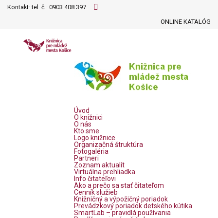
Kontakt: tel. č.:
0903 408 397
ONLINE KATALÓG
Úvod
O knižnici
O nás
Kto sme
Logo knižnice
Organizačná štruktúra
Fotogaléria
Partneri
Zoznam aktualít
Virtuálna prehliadka
Info čitateľovi
Ako a prečo sa stať čitateľom
Cenník služieb
Knižničný a výpožičný poriadok
Prevádzkový poriadok detského kútika
SmartLab – pravidlá používania