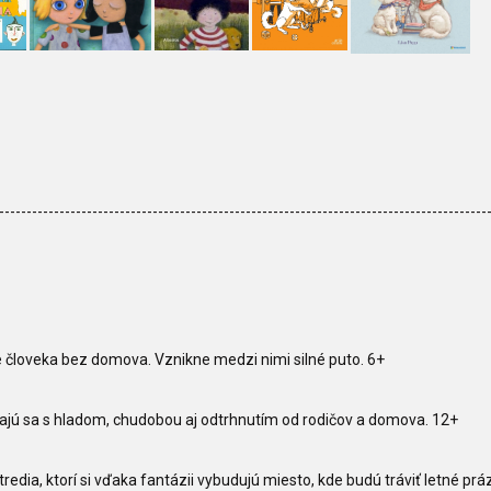
-----------------------------------------------------------------------------------------
e človeka bez domova. Vznikne medzi nimi silné puto. 6+
ávajú sa s hladom, chudobou aj odtrhnutím od rodičov a domova. 12+
edia, ktorí si vďaka fantázii vybudujú miesto, kde budú tráviť letné prá