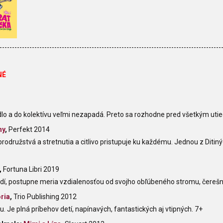
-----------------------------------------------------------------------------------------
NÉ
dlo a do kolektívu veľmi nezapadá. Preto sa rozhodne pred všetkým utie
hy
,
Perfekt 2014
brodružstvá a stretnutia a citlivo pristupuje ku každému. Jednou z Ditin
,
Fortuna Libri 2019
vidí, postupne meria vzdialenosťou od svojho obľúbeného stromu, čereš
ória
,
Trio Publishing 2012
ou. Je plná príbehov detí, napínavých, fantastických aj vtipných. 7+