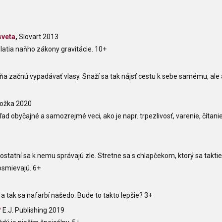
sveta
,
Slovart 2013
platia naňho zákony gravitácie. 10+
a začnú vypadávať vlasy. Snaží sa tak nájsť cestu k sebe samému, ale a
nožka 2020
d obyčajné a samozrejmé veci, ako je napr. trpezlivosť, varenie, čítanie
– ostatní sa k nemu správajú zle. Stretne sa s chlapčekom, ktorý sa takti
posmievajú. 6+
e, a tak sa nafarbí našedo. Bude to takto lepšie? 3+
?
E.J. Publishing 2019