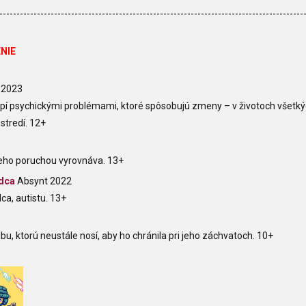
-----------------------------------------------------------------------------------------
NIE
 2023
 trpí psychickými problémami, ktoré spôsobujú zmeny – v životoch všetký
stredí. 12+
 jeho poruchou vyrovnáva. 13+
edca
Absynt 2022
a, autistu. 13+
lbu, ktorú neustále nosí, aby ho chránila pri jeho záchvatoch. 10+