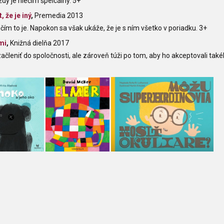
ždý je niečím špeicálny. 5+
 že je iný
,
Premedia 2013
čím to je. Napokon sa však ukáže, že je s ním všetko v poriadku. 3+
mi
,
Knižná dielňa 2017
ačleniť do spoločnosti, ale zároveň túži po tom, aby ho akceptovali takéh