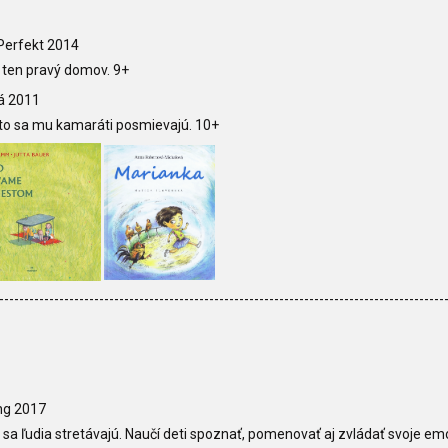
Perfekt 2014
a ten pravý domov. 9+
á 2011
eto sa mu kamaráti posmievajú. 10+
-----------------------------------------------------------------------------------------
ng 2017
sa ľudia stretávajú. Naučí deti spoznať, pomenovať aj zvládať svoje em