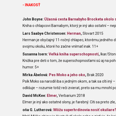
- INAKOSŤ
John Boyne:
Úžasná cesta Barnabyho Brocketa okolo 
Kniha o chlapcovi Barnabym, ktorý je iný ako ostatní – ne
Lars Saabye Christensen:
Herman
,
Slovart 2015
Herman je obyčajný 11-ročný chlapec, ktorému jedného dň
svojmu okoliu, ktoré ho začne vnímať inak. 11+
Susanna Isern:
Veľká kniha superschopností
,
Ikar/Sto
Knižka pre deti o tom, že superschopnosťami sú aj na pohľa
humor. 5+
Mirka Ábelová:
Pes Moko a jeho oko
,
Brak 2020
Psík Moko sa narodil iba s jedným okom, a tak sa cíti iný 
odlišuje – rozumie totiž reči zvierat, preto sa mu mnohí 
David McKee:
Elmer
,
Verbarium 2018
Elmer je iný ako ostatné slony, je farebný. Cíti sa preto zl
oňa G. Lutherová:
Môžu superhrdinovia nosiť okuliare