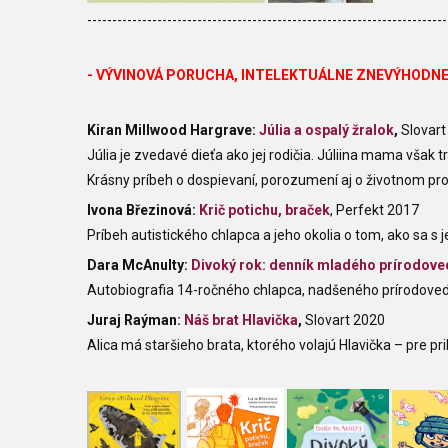
------------------------------------------------------------------------
- VÝVINOVÁ PORUCHA, INTELEKTUÁLNE ZNEVÝHODNE
Kiran Millwood Hargrave:
Júlia a ospalý žralok
,
Slovart
Júlia je zvedavé dieťa ako jej rodičia. Júliina mama však
Krásny príbeh o dospievaní, porozumení aj o životnom pro
Ivona Březinová:
Krič potichu, braček
, Perfekt 2017
Príbeh autistického chlapca a jeho okolia o tom, ako sa s
Dara McAnulty:
Divoký rok: denník mladého prírodov
Autobiografia 14-ročného chlapca, nadšeného prírodovedc
Juraj Raýman:
Náš brat Hlavička
,
Slovart 2020
Alica má staršieho brata, ktorého volajú Hlavička – pre pri