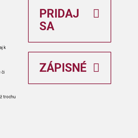
PRIDAJ
SA
j k
ZÁPISNÉ
 či
ež trochu