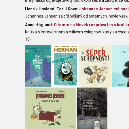
Malý Miško objavuje životy ľudí okolo seba a zisťuje, že ka
Henrik Hovland, Torill Kove:
Johannes Jensen má pocit,
Johannes Jensen sa cíti odlišný od ostatných, nevie však, 
Anna Höglund:
O tomto sa človek rozpráva len s králik
Knižka o introvertnom a citlivom chlapcovi, ktorý sa chce z
10+