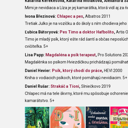
Katarína Kerekesová, Katarína Moláková, Alexandra S
Mimi je nevidiaca a Líza je jej kamarátka, ktorá vidí aj za ň
Ivona Březinová:
Chlapec a pes
,
Albatros 2011
Tretiak Julko je na vozíčku a do školy s ním chodieva jeho
Ľubica Bátoryová:
Pes Timo a doktor Hafbolíto
,
Artis 
Timo je mladý psík, ktorý ešte rád šantí a občas neposlúc
cvičiteľka. 5+
Lisa Papp:
Magdaléna a psík terapeut
,
Pro Solutions 20
Magdalénka so psíkom Hviezdičkou prichádzajú pomáha
Daniel Hevier:
Psík, ktorý chodí do práce
,
HEVI 2000
Kniha o vodiacich psíkoch, ktoré pomáhajú nevidiacim. 5+
Daniel Rušar:
Strakáč a Tíoni
,
Slniečkovo 2019
Chlapec má na tele škvrny, ktoré mu spôsobuje ochorenie
kamarátstvo. 5+