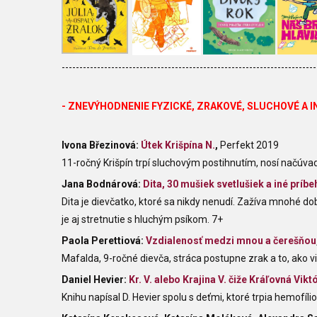
------------------------------------------------------------------------
- ZNEVÝHODNENIE FYZICKÉ
, ZRAKOVÉ, SLUCHOVÉ A
I
Ivona Březinová:
Útek Krišpína N.
,
Perfekt 2019
11-ročný Krišpín trpí sluchovým postihnutím, nosí načúva
Jana Bodnárová:
Dita, 30 mušiek svetlušiek a iné príbe
Dita je dievčatko, ktoré sa nikdy nenudí. Zažíva mnohé do
je aj stretnutie s hluchým psíkom. 7+
Paola Perettiová:
Vzdialenosť medzi mnou a čerešňou
Mafalda, 9-ročné dievča, stráca postupne zrak a to, ako 
Daniel Hevier:
Kr. V. alebo Krajina V. čiže Kráľovná Vikt
Knihu napísal D. Hevier spolu s deťmi, ktoré trpia hemofíli