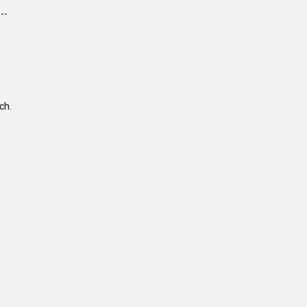
---
ch.