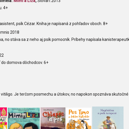
almela:
Mimi a Líza
,
Slovart 2013
u. 4+
 asistent, psík Cézar. Kniha je napísaná z pohľadov oboch. 8+
Omnis 2018
ha, no stáva sa z neho aj psík pomocník. Príbehy napísala kanisterapeut
22
ť do domova dôchodcov. 6+
 vitiligo. Je terčom posmechu a útokov, no napokon spoznáva skutočné