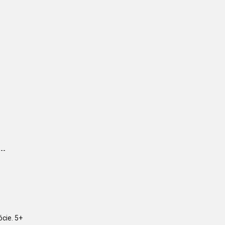
---
ócie. 5+