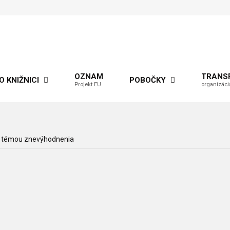
OZNAM
TRANS
O KNIŽNICI
POBOČKY
Projekt EU
organizáci
s témou znevýhodnenia