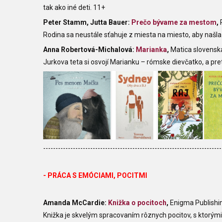
tak ako iné deti. 11+
Peter Stamm, Jutta Bauer:
Prečo bývame za mestom
,
Rodina sa neustále sťahuje z miesta na miesto, aby našl
Anna Robertová-Michalová:
Marianka
,
Matica slovensk
Jurkova teta si osvojí Marianku – rómske dievčatko, a pr
------------------------------------------------------------------------
- PRÁCA S EMÓCIAMI, POCITMI
Amanda McCardie:
Knižka o pocitoch
,
Enigma Publishi
Knižka je skvelým spracovaním rôznych pocitov, s ktorými 