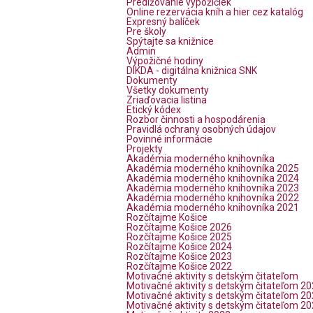
Predlžovanie výpožičiek
Online rezervácia kníh a hier cez katalóg
Expresný balíček
Pre školy
Spýtajte sa knižnice
Admin
Výpožičné hodiny
DIKDA - digitálna knižnica SNK
Dokumenty
Všetky dokumenty
Zriaďovacia listina
Etický kódex
Rozbor činnosti a hospodárenia
Pravidlá ochrany osobných údajov
Povinné informácie
Projekty
Akadémia moderného knihovníka
Akadémia moderného knihovníka 2025
Akadémia moderného knihovníka 2024
Akadémia moderného knihovníka 2023
Akadémia moderného knihovníka 2022
Akadémia moderného knihovníka 2021
Rozčítajme Košice
Rozčítajme Košice 2026
Rozčítajme Košice 2025
Rozčítajme Košice 2024
Rozčítajme Košice 2023
Rozčítajme Košice 2022
Motivačné aktivity s detským čitateľom
Motivačné aktivity s detským čitateľom 2
Motivačné aktivity s detským čitateľom 2
Motivačné aktivity s detským čitateľom 2