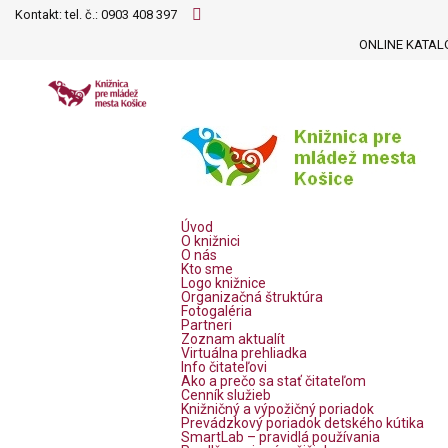
Kontakt: tel. č.:
0903 408 397
ONLINE KATAL
Úvod
O knižnici
O nás
Kto sme
Logo knižnice
Organizačná štruktúra
Fotogaléria
Partneri
Zoznam aktualít
Virtuálna prehliadka
Info čitateľovi
Ako a prečo sa stať čitateľom
Cenník služieb
Knižničný a výpožičný poriadok
Prevádzkový poriadok detského kútika
SmartLab – pravidlá používania