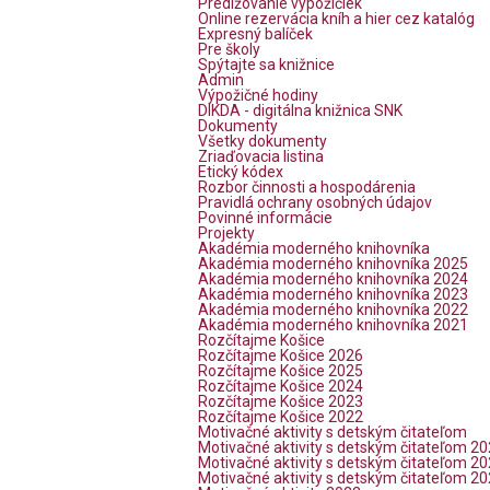
Predlžovanie výpožičiek
Online rezervácia kníh a hier cez katalóg
Expresný balíček
Pre školy
Spýtajte sa knižnice
Admin
Výpožičné hodiny
DIKDA - digitálna knižnica SNK
Dokumenty
Všetky dokumenty
Zriaďovacia listina
Etický kódex
Rozbor činnosti a hospodárenia
Pravidlá ochrany osobných údajov
Povinné informácie
Projekty
Akadémia moderného knihovníka
Akadémia moderného knihovníka 2025
Akadémia moderného knihovníka 2024
Akadémia moderného knihovníka 2023
Akadémia moderného knihovníka 2022
Akadémia moderného knihovníka 2021
Rozčítajme Košice
Rozčítajme Košice 2026
Rozčítajme Košice 2025
Rozčítajme Košice 2024
Rozčítajme Košice 2023
Rozčítajme Košice 2022
Motivačné aktivity s detským čitateľom
Motivačné aktivity s detským čitateľom 2
Motivačné aktivity s detským čitateľom 2
Motivačné aktivity s detským čitateľom 2