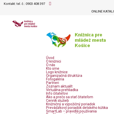
Kontakt: tel. č.:
0903 408 397
ONLINE KATAL
Úvod
O knižnici
O nás
Kto sme
Logo knižnice
Organizačná štruktúra
Fotogaléria
Partneri
Zoznam aktualít
Virtuálna prehliadka
Info čitateľovi
Ako a prečo sa stať čitateľom
Cenník služieb
Knižničný a výpožičný poriadok
Prevádzkový poriadok detského kútika
SmartLab – pravidlá používania