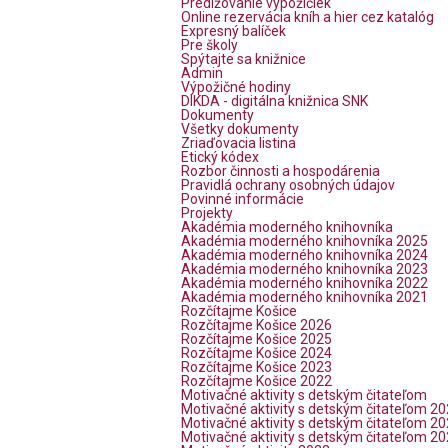
Predlžovanie výpožičiek
Online rezervácia kníh a hier cez katalóg
Expresný balíček
Pre školy
Spýtajte sa knižnice
Admin
Výpožičné hodiny
DIKDA - digitálna knižnica SNK
Dokumenty
Všetky dokumenty
Zriaďovacia listina
Etický kódex
Rozbor činnosti a hospodárenia
Pravidlá ochrany osobných údajov
Povinné informácie
Projekty
Akadémia moderného knihovníka
Akadémia moderného knihovníka 2025
Akadémia moderného knihovníka 2024
Akadémia moderného knihovníka 2023
Akadémia moderného knihovníka 2022
Akadémia moderného knihovníka 2021
Rozčítajme Košice
Rozčítajme Košice 2026
Rozčítajme Košice 2025
Rozčítajme Košice 2024
Rozčítajme Košice 2023
Rozčítajme Košice 2022
Motivačné aktivity s detským čitateľom
Motivačné aktivity s detským čitateľom 2
Motivačné aktivity s detským čitateľom 2
Motivačné aktivity s detským čitateľom 2