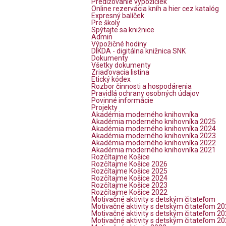
Predlžovanie výpožičiek
Online rezervácia kníh a hier cez katalóg
Expresný balíček
Pre školy
Spýtajte sa knižnice
Admin
Výpožičné hodiny
DIKDA - digitálna knižnica SNK
Dokumenty
Všetky dokumenty
Zriaďovacia listina
Etický kódex
Rozbor činnosti a hospodárenia
Pravidlá ochrany osobných údajov
Povinné informácie
Projekty
Akadémia moderného knihovníka
Akadémia moderného knihovníka 2025
Akadémia moderného knihovníka 2024
Akadémia moderného knihovníka 2023
Akadémia moderného knihovníka 2022
Akadémia moderného knihovníka 2021
Rozčítajme Košice
Rozčítajme Košice 2026
Rozčítajme Košice 2025
Rozčítajme Košice 2024
Rozčítajme Košice 2023
Rozčítajme Košice 2022
Motivačné aktivity s detským čitateľom
Motivačné aktivity s detským čitateľom 2
Motivačné aktivity s detským čitateľom 2
Motivačné aktivity s detským čitateľom 2