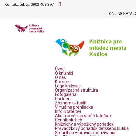
Kontakt: tel. č.:
0903 408 397
ONLINE KATAL
Úvod
O knižnici
O nás
Kto sme
Logo knižnice
Organizačná štruktúra
Fotogaléria
Partneri
Zoznam aktualít
Virtuálna prehliadka
Info čitateľovi
Ako a prečo sa stať čitateľom
Cenník služieb
Knižničný a výpožičný poriadok
Prevádzkový poriadok detského kútika
SmartLab – pravidlá používania