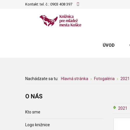
Kontakt: tel. č.:
0903 408 397
ÚVOD
Nachádzate sa tu:
Hlavná stránka
Fotogaléria
2021
O
NÁS
2021
Kto sme
Logo knižnice