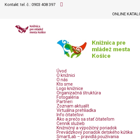
Kontakt: tel. č.:
0903 408 397
ONLINE KATAL
Úvod
O knižnici
O nás
Kto sme
Logo knižnice
Organizačná štruktúra
Fotogaléria
Partneri
Zoznam aktualít
Virtuálna prehliadka
Info čitateľovi
Ako a prečo sa stať čitateľom
Cenník služieb
Knižničný a výpožičný poriadok
Prevádzkový poriadok detského kútika
SmartLab – pravidlá používania