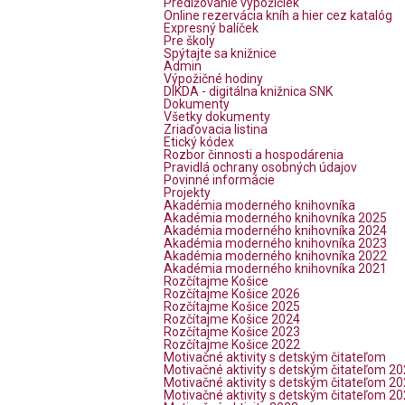
Predlžovanie výpožičiek
Online rezervácia kníh a hier cez katalóg
Expresný balíček
Pre školy
Spýtajte sa knižnice
Admin
Výpožičné hodiny
DIKDA - digitálna knižnica SNK
Dokumenty
Všetky dokumenty
Zriaďovacia listina
Etický kódex
Rozbor činnosti a hospodárenia
Pravidlá ochrany osobných údajov
Povinné informácie
Projekty
Akadémia moderného knihovníka
Akadémia moderného knihovníka 2025
Akadémia moderného knihovníka 2024
Akadémia moderného knihovníka 2023
Akadémia moderného knihovníka 2022
Akadémia moderného knihovníka 2021
Rozčítajme Košice
Rozčítajme Košice 2026
Rozčítajme Košice 2025
Rozčítajme Košice 2024
Rozčítajme Košice 2023
Rozčítajme Košice 2022
Motivačné aktivity s detským čitateľom
Motivačné aktivity s detským čitateľom 2
Motivačné aktivity s detským čitateľom 2
Motivačné aktivity s detským čitateľom 2