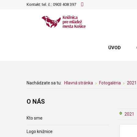
Kontakt: tel. č.:
0903 408 397
ÚVOD
Nachádzate sa tu:
Hlavná stránka
Fotogaléria
2021
O
NÁS
2021
Kto sme
Logo knižnice