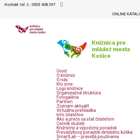
Kontakt: tel. č.:
0903 408 397
ONLINE KATAL
Úvod
O knižnici
O nás
Kto sme
Logo knižnice
Organizačná štruktúra
Fotogaléria
Partneri
Zoznam aktualít
Virtuálna prehliadka
Info čitateľovi
Ako a prečo sa stať čitateľom
Cenník služieb
Knižničný a výpožičný poriadok
Prevádzkový poriadok detského kútika
SmartLab – pravidlá používania