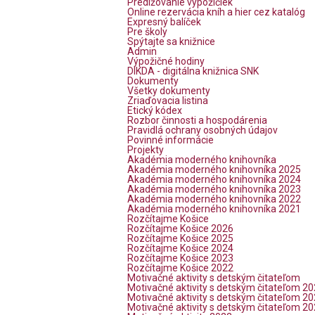
Predlžovanie výpožičiek
Online rezervácia kníh a hier cez katalóg
Expresný balíček
Pre školy
Spýtajte sa knižnice
Admin
Výpožičné hodiny
DIKDA - digitálna knižnica SNK
Dokumenty
Všetky dokumenty
Zriaďovacia listina
Etický kódex
Rozbor činnosti a hospodárenia
Pravidlá ochrany osobných údajov
Povinné informácie
Projekty
Akadémia moderného knihovníka
Akadémia moderného knihovníka 2025
Akadémia moderného knihovníka 2024
Akadémia moderného knihovníka 2023
Akadémia moderného knihovníka 2022
Akadémia moderného knihovníka 2021
Rozčítajme Košice
Rozčítajme Košice 2026
Rozčítajme Košice 2025
Rozčítajme Košice 2024
Rozčítajme Košice 2023
Rozčítajme Košice 2022
Motivačné aktivity s detským čitateľom
Motivačné aktivity s detským čitateľom 2
Motivačné aktivity s detským čitateľom 2
Motivačné aktivity s detským čitateľom 2