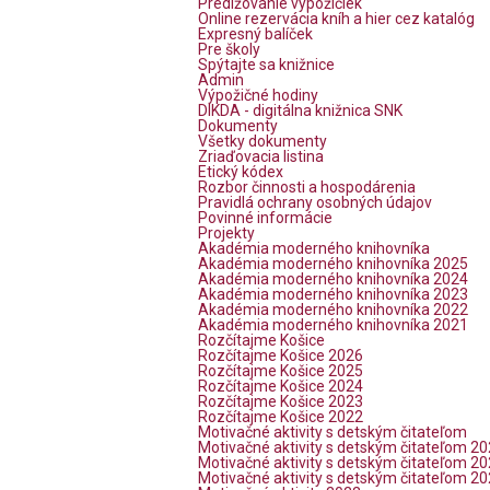
Predlžovanie výpožičiek
Online rezervácia kníh a hier cez katalóg
Expresný balíček
Pre školy
Spýtajte sa knižnice
Admin
Výpožičné hodiny
DIKDA - digitálna knižnica SNK
Dokumenty
Všetky dokumenty
Zriaďovacia listina
Etický kódex
Rozbor činnosti a hospodárenia
Pravidlá ochrany osobných údajov
Povinné informácie
Projekty
Akadémia moderného knihovníka
Akadémia moderného knihovníka 2025
Akadémia moderného knihovníka 2024
Akadémia moderného knihovníka 2023
Akadémia moderného knihovníka 2022
Akadémia moderného knihovníka 2021
Rozčítajme Košice
Rozčítajme Košice 2026
Rozčítajme Košice 2025
Rozčítajme Košice 2024
Rozčítajme Košice 2023
Rozčítajme Košice 2022
Motivačné aktivity s detským čitateľom
Motivačné aktivity s detským čitateľom 2
Motivačné aktivity s detským čitateľom 2
Motivačné aktivity s detským čitateľom 2