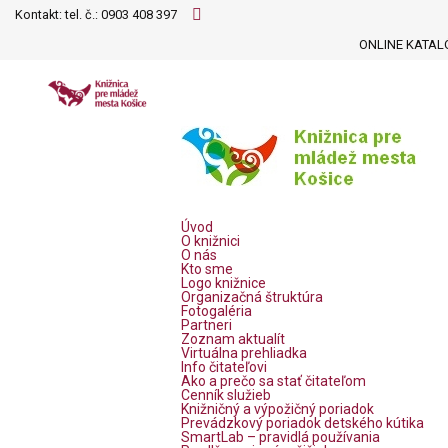
Kontakt: tel. č.:
0903 408 397
ONLINE KATAL
Úvod
O knižnici
O nás
Kto sme
Logo knižnice
Organizačná štruktúra
Fotogaléria
Partneri
Zoznam aktualít
Virtuálna prehliadka
Info čitateľovi
Ako a prečo sa stať čitateľom
Cenník služieb
Knižničný a výpožičný poriadok
Prevádzkový poriadok detského kútika
SmartLab – pravidlá používania